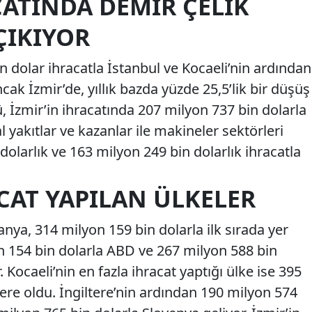
CATINDA DEMIR ÇELIK
ÇIKIYOR
on dolar ihracatla İstanbul ve Kocaeli’nin ardından
ak İzmir’de, yıllık bazda yüzde 25,5’lik bir düşüş
, İzmir’in ihracatında 207 milyon 737 bin dolarla
al yakıtlar ve kazanlar ile makineler sektörleri
dolarlık ve 163 milyon 249 bin dolarlık ihracatla
CAT YAPILAN ÜLKELER
nya, 314 milyon 159 bin dolarla ilk sırada yer
on 154 bin dolarla ABD ve 267 milyon 588 bin
. Kocaeli’nin en fazla ihracat yaptığı ülke ise 395
tere oldu. İngiltere’nin ardından 190 milyon 574