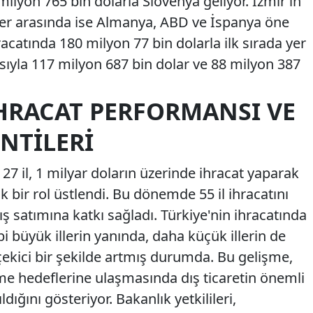
ilyon 765 bin dolarla Slovenya geliyor. İzmir’in
eler arasında ise Almanya, ABD ve İspanya öne
racatında 180 milyon 77 bin dolarla ilk sırada yer
sıyla 117 milyon 687 bin dolar ve 88 milyon 387
İHRACAT PERFORMANSI VE
NTILERI
7 il, 1 milyar doların üzerinde ihracat yaparak
k bir rol üstlendi. Bu dönemde 55 il ihracatını
ış satımına katkı sağladı. Türkiye'nin ihracatında
bi büyük illerin yanında, daha küçük illerin de
çekici bir şekilde artmış durumda. Bu gelişme,
e hedeflerine ulaşmasında dış ticaretin önemli
dığını gösteriyor. Bakanlık yetkilileri,