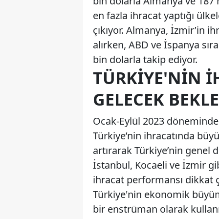
bin dolarla Almanya ve 187 m
en fazla ihracat yaptığı ülk
çıkıyor. Almanya, İzmir’in ih
alırken, ABD ve İspanya sıra
bin dolarla takip ediyor.
TÜRKIYE'NIN 
GELECEK BEKLE
Ocak-Eylül 2023 döneminde 2
Türkiye’nin ihracatında büyü
artırarak Türkiye’nin genel d
İstanbul, Kocaeli ve İzmir gi
ihracat performansı dikkat 
Türkiye'nin ekonomik büyüm
bir enstrüman olarak kullanıl