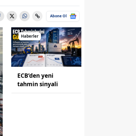
Abone Ol
Haberler
ECB’den yeni
tahmin sinyali