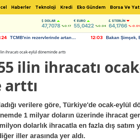
cel
Haberler
Teknoloji
Kredi
Eko Gündem
Borsa Ve Yat
DOLAR
EURO
STERLIN
47,7078
55,0422
64,1766
%0.17
%0.04
%-0.01
TCMB'nin rezervlerinde artan
Bakan Şimşek, 
:24
12:03
momentum devam ediyor
için umut verici
bulundu
ilin ihracatı ocak-eylül döneminde arttı
55 ilin ihracatı ocak
arttı
ladığı verilere göre, Türkiye'de ocak-eylül 
dönemde 1 milyar doların üzerinde ihracat ger
milyon dolarlık ihracatla en fazla dış satım 
iğer iller arasında yer aldı.