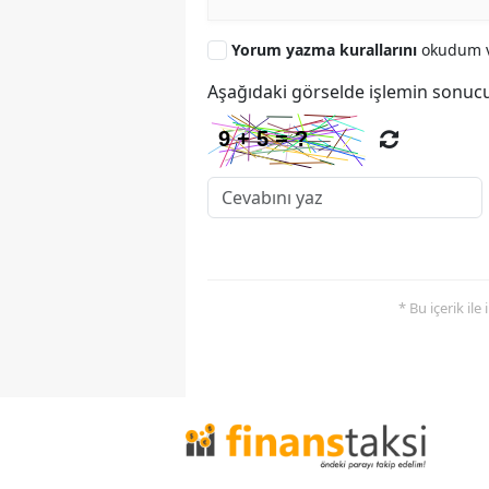
Yorum yazma kurallarını
okudum v
Aşağıdaki görselde işlemin sonucu
* Bu içerik ile