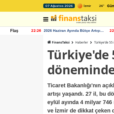
26
°
07 Ağustos 2026
Gün
r seviyesinin
2026 Haziran Ayında Bütçe Artışı
Flaş
22:26
22
Yaşandı
FinansTaksi
Haberler
Türkiye'de 55 
Türkiye'de 
döneminde 
Ticaret Bakanlığı'nın açık
artışı yaşandı. 27 il, bu 
eylül ayında 4 milyar 746 
ve İzmir de dikkat çeken d