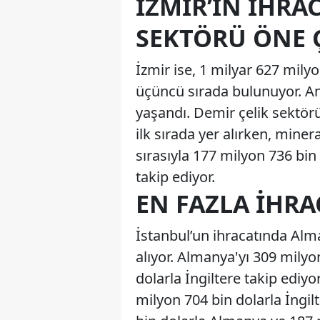
İZMIR’IN İHRA
SEKTÖRÜ ÖNE 
İzmir ise, 1 milyar 627 mily
üçüncü sırada bulunuyor. Anc
yaşandı. Demir çelik sektörü
ilk sırada yer alırken, miner
sırasıyla 177 milyon 736 bin 
takip ediyor.
EN FAZLA İHRA
İstanbul’un ihracatında Alma
alıyor. Almanya'yı 309 mily
dolarla İngiltere takip ediyor
milyon 704 bin dolarla İngil