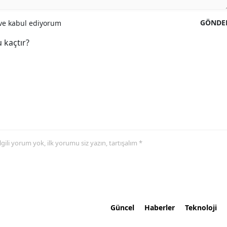
GÖNDE
e kabul ediyorum
 kaçtır?
 ilgili yorum yok, ilk yorumu siz yazın, tartışalım *
Güncel
Haberler
Teknoloji