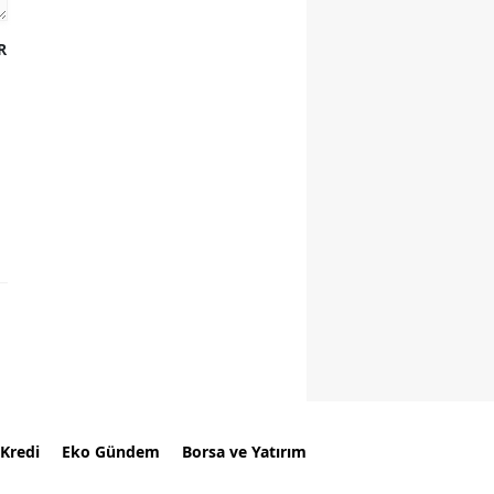
R
Kredi
Eko Gündem
Borsa ve Yatırım