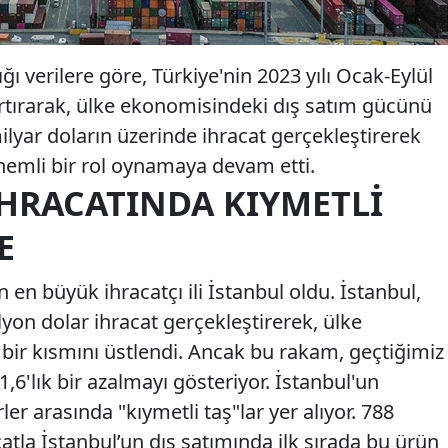
ığı verilere göre, Türkiye'nin 2023 yılı Ocak-Eylül
artırarak, ülke ekonomisindeki dış satım gücünü
 milyar doların üzerinde ihracat gerçekleştirerek
önemli bir rol oynamaya devam etti.
İHRACATINDA KIYMETLI
E
nin en büyük ihracatçı ili İstanbul oldu. İstanbul,
lyon dolar ihracat gerçekleştirerek, ülke
 bir kısmını üstlendi. Ancak bu rakam, geçtiğimiz
1,6'lık bir azalmayı gösteriyor. İstanbul'un
er arasında "kıymetli taş"lar yer alıyor. 788
catla İstanbul’un dış satımında ilk sırada bu ürün