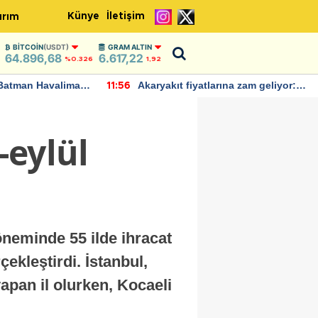
Künye
İletişim
ırım
BITCOIN
(USDT)
GRAM ALTIN
64.896,68
6.617,22
%0.326
1,92
Batman Havalimanı
Akaryakıt fiyatlarına zam geliyor:
11:56
 açıklamalarda
Yeni tarih açıklandı
-eylül
döneminde 55 ilde ihracat
çekleştirdi. İstanbul,
yapan il olurken, Kocaeli