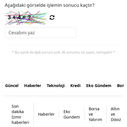
Aşağıdaki görselde işlemin sonucu kaçtır?
* Bu içerik ile ilgili yorum yok, ilk yorumu siz yazın, tartışalım *
Güncel
Haberler
Teknoloji
Kredi
Eko Gündem
Bors
Son
Borsa
Altın
dakika
Eko
Haberler
ve
ve
İzmir
Gündem
Yatırım
Döviz
haberleri