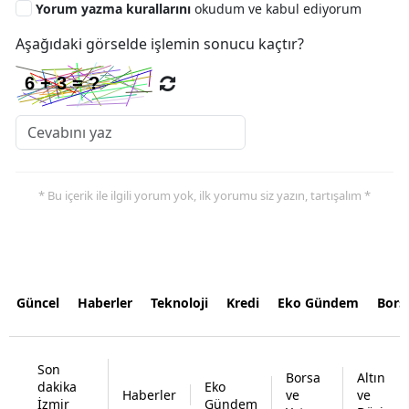
Yorum yazma kurallarını
okudum ve kabul ediyorum
Aşağıdaki görselde işlemin sonucu kaçtır?
* Bu içerik ile ilgili yorum yok, ilk yorumu siz yazın, tartışalım *
Güncel
Haberler
Teknoloji
Kredi
Eko Gündem
Bors
Son
Borsa
Altın
dakika
Eko
Haberler
ve
ve
İzmir
Gündem