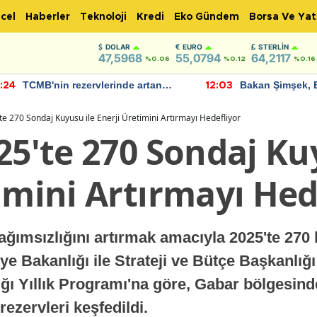
cel
Haberler
Teknoloji
Kredi
Eko Gündem
Borsa Ve Yat
DOLAR
EURO
STERLIN
47,5968
55,0794
64,2117
%0.06
%0.12
%0.16
TCMB'nin rezervlerinde artan
Bakan Şimşek, 
:24
12:03
momentum devam ediyor
için umut verici
bulundu
te 270 Sondaj Kuyusu ile Enerji Üretimini Artırmayı Hedefliyor
25'te 270 Sondaj Ku
imini Artırmayı Hed
bağımsızlığını artırmak amacıyla 2025'te 27
ye Bakanlığı ile Strateji ve Bütçe Başkanlığ
ı Yıllık Programı'na göre, Gabar bölgesinde
rezervleri keşfedildi.