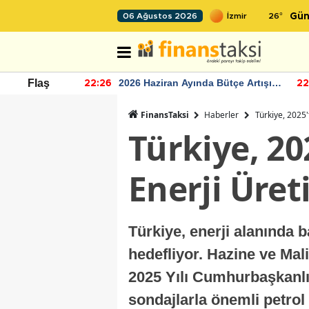
26
°
06 Ağustos 2026
Gün
r seviyesinin
2026 Haziran Ayında Bütçe Artışı
Flaş
22:26
22
Yaşandı
FinansTaksi
Haberler
Türkiye, 2025'
Türkiye, 20
Enerji Üret
Türkiye, enerji alanında 
hedefliyor. Hazine ve Mali
2025 Yılı Cumhurbaşkanlığ
sondajlarla önemli petrol 