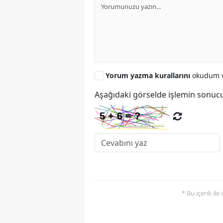
Yorum yazma kurallarını
okudum v
Aşağıdaki görselde işlemin sonucu
* Bu içerik ile