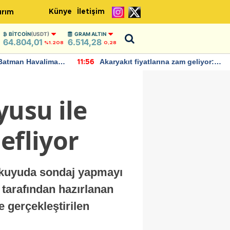
Künye
İletişim
ırım
BITCOIN
(USDT)
GRAM ALTIN
64.804,01
6.514,28
%1.208
0,28
Batman Havalimanı
Akaryakıt fiyatlarına zam geliyor:
11:56
 açıklamalarda
Yeni tarih açıklandı
yusu ile
efliyor
0 kuyuda sondaj yapmayı
ı tarafından hazırlanan
 gerçekleştirilen