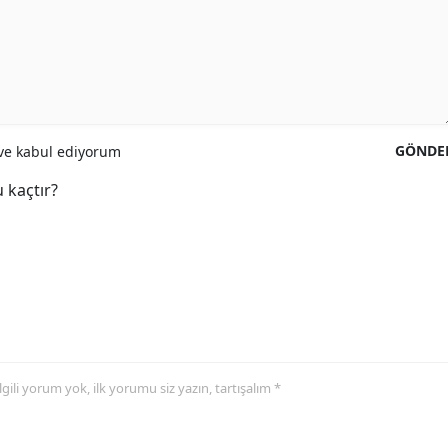
GÖNDE
e kabul ediyorum
 kaçtır?
 ilgili yorum yok, ilk yorumu siz yazın, tartışalım *