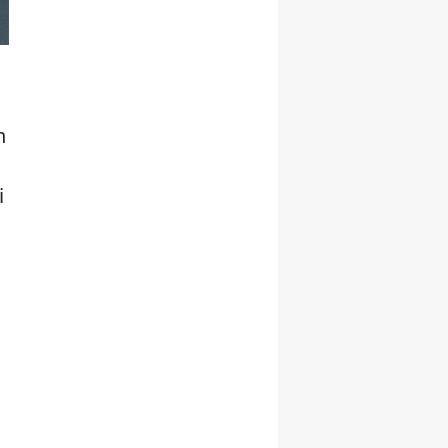
n
i
n