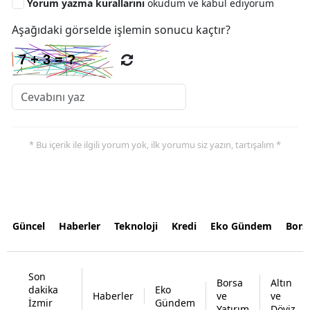
Yorum yazma kurallarını
okudum ve kabul ediyorum
Aşağıdaki görselde işlemin sonucu kaçtır?
* Bu içerik ile ilgili yorum yok, ilk yorumu siz yazın, tartışalım *
Güncel
Haberler
Teknoloji
Kredi
Eko Gündem
Bors
Son
Borsa
Altın
dakika
Eko
Haberler
ve
ve
İzmir
Gündem
Yatırım
Döviz