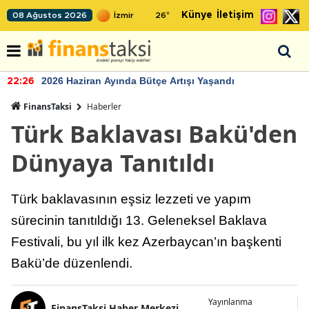
Künye
İletişim
08 Ağustos 2026
26
°
2026 Haziran Ayında Bütçe Artışı Yaşandı
22:26
FinansTaksi
Haberler
Türk Baklavası Bakü'den
Dünyaya Tanıtıldı
Türk baklavasının eşsiz lezzeti ve yapım
sürecinin tanıtıldığı 13. Geleneksel Baklava
Festivali, bu yıl ilk kez Azerbaycan’ın başkenti
Bakü’de düzenlendi.
Yayınlanma
FinansTaksi Haber Merkezi