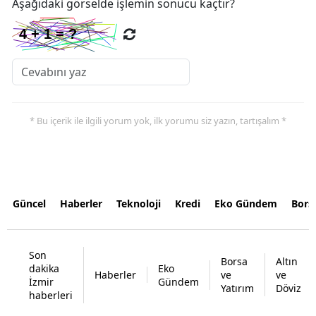
Aşağıdaki görselde işlemin sonucu kaçtır?
* Bu içerik ile ilgili yorum yok, ilk yorumu siz yazın, tartışalım *
Güncel
Haberler
Teknoloji
Kredi
Eko Gündem
Bors
Son
Borsa
Altın
dakika
Eko
Haberler
ve
ve
İzmir
Gündem
Yatırım
Döviz
haberleri