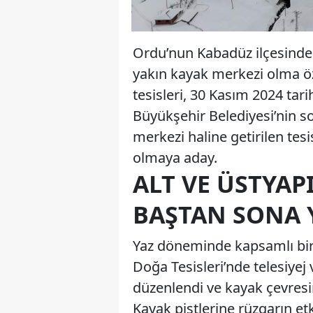
Ordu’nun Kabadüz ilçesinde 
yakın kayak merkezi olma öz
tesisleri, 30 Kasım 2024 tar
Büyükşehir Belediyesi’nin so
merkezi haline getirilen tesi
olmaya aday.
ALT VE ÜSTYAP
BAŞTAN SONA 
Yaz döneminde kapsamlı bir
Doğa Tesisleri’nde telesiyej
düzenlendi ve kayak çevresi
Kayak pistlerine rüzgarın et