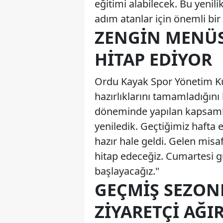
eğitimi alabilecek. Bu yenili
adım atanlar için önemli bir 
ZENGIN MENÜ
HITAP EDIYOR
Ordu Kayak Spor Yönetim Kur
hazırlıklarını tamamladığını
döneminde yapılan kapsamlı
yeniledik. Geçtiğimiz hafta et
hazır hale geldi. Gelen mis
hitap edeceğiz. Cumartesi gü
başlayacağız."
GEÇMIŞ SEZON
ZIYARETÇI AĞI