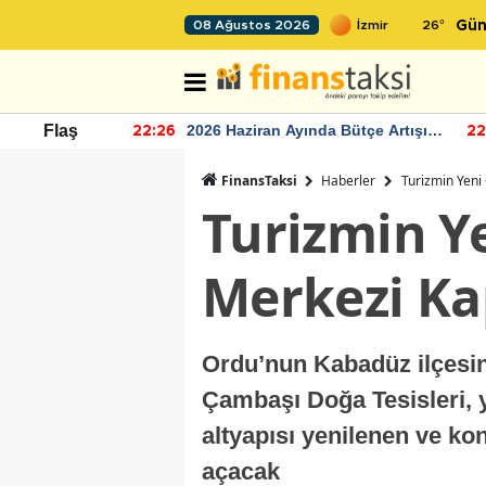
26
°
08 Ağustos 2026
Gün
r seviyesinin
2026 Haziran Ayında Bütçe Artışı
Flaş
22:26
22
Yaşandı
FinansTaksi
Haberler
Turizmin Yeni
Turizmin Y
Merkezi Kap
Ordu’nun Kabadüz ilçesin
Çambaşı Doğa Tesisleri, y
altyapısı yenilenen ve kon
açacak