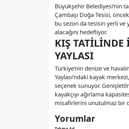
Büyükşehir Belediyesi’nin tan
Çambaşı Doğa Tesisi, önceki s
bu sezon da tesisin yerli ve y
alacağını hedefliyor.
KIŞ TATILINDE
YAYLASI
Türkiye’nin denize ve haval
Yaylası’ndaki kayak merkezi, d
seçenek sunuyor. Genişletil
kayakçıyı ağırlama kapasite
misafirlerini unutulmaz bir
Yorumlar
Takma Ad