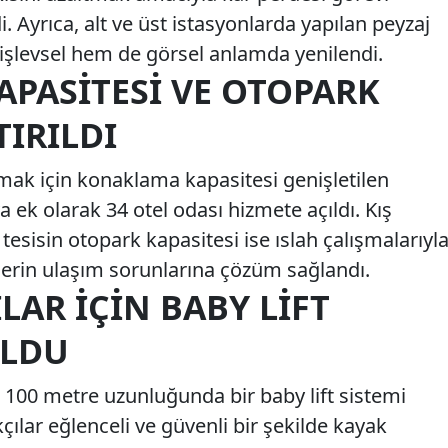
. Ayrıca, alt ve üst istasyonlarda yapılan peyzaj
işlevsel hem de görsel anlamda yenilendi.
PASITESI VE OTOPARK
IRILDI
rmak için konaklama kapasitesi genişletilen
 ek olarak 34 otel odası hizmete açıldı. Kış
esisin otopark kapasitesi ise ıslah çalışmalarıyl
irlerin ulaşım sorunlarına çözüm sağlandı.
LAR IÇIN BABY LIFT
ULDU
n 100 metre uzunluğunda bir baby lift sistemi
çılar eğlenceli ve güvenli bir şekilde kayak