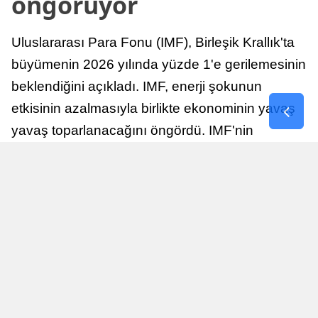
öngörüyor
Uluslararası Para Fonu (IMF), Birleşik Krallık'ta
büyümenin 2026 yılında yüzde 1'e gerilemesinin
beklendiğini açıkladı. IMF, enerji şokunun
etkisinin azalmasıyla birlikte ekonominin yavaş
yavaş toparlanacağını öngördü. IMF'nin
raporuna göre, Birleşik Krallık ekonomisi,
sonraki yıllarda istikrarlı bir toparlanma süreci
yaşayabilir.
Yayınlanma
Nur Duman
16 Temmuz 2026 - 22:37