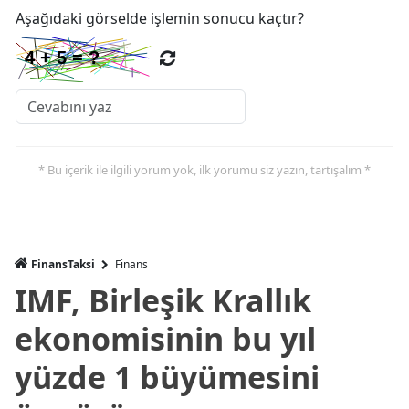
Aşağıdaki görselde işlemin sonucu kaçtır?
* Bu içerik ile ilgili yorum yok, ilk yorumu siz yazın, tartışalım *
FinansTaksi
Finans
IMF, Birleşik Krallık
ekonomisinin bu yıl
yüzde 1 büyümesini