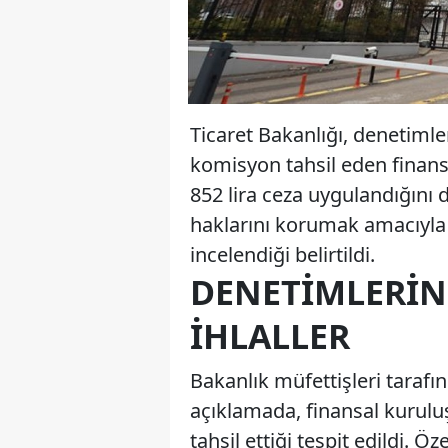
Ticaret Bakanlığı, denetimle
komisyon tahsil eden finans
852 lira ceza uygulandığını 
haklarını korumak amacıyla 
incelendiği belirtildi.
DENETIMLERIN
İHLALLER
Bakanlık müfettişleri tarafı
açıklamada, finansal kuruluşl
tahsil ettiği tespit edildi. Ö