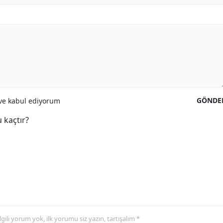
GÖNDE
e kabul ediyorum
 kaçtır?
 ilgili yorum yok, ilk yorumu siz yazın, tartışalım *