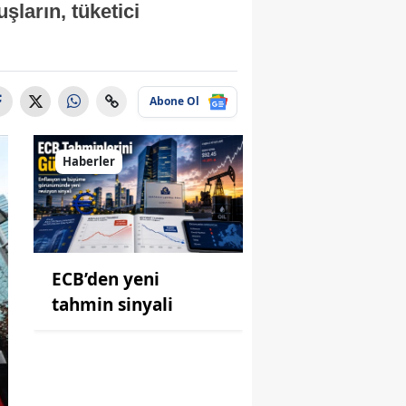
şların, tüketici
Abone Ol
Haberler
ECB’den yeni
tahmin sinyali