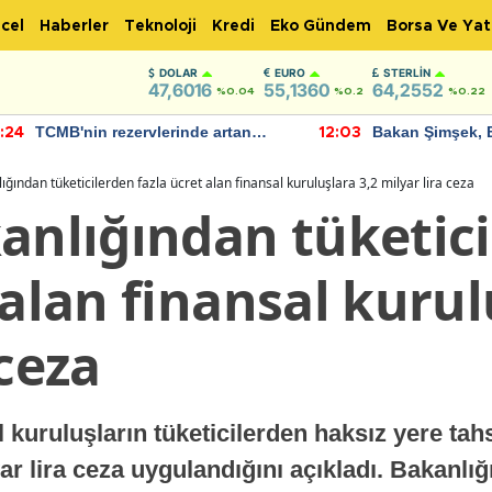
cel
Haberler
Teknoloji
Kredi
Eko Gündem
Borsa Ve Yat
DOLAR
EURO
STERLIN
47,6016
55,1360
64,2552
%0.04
%0.2
%0.22
TCMB'nin rezervlerinde artan
Bakan Şimşek, 
:24
12:03
momentum devam ediyor
için umut verici
bulundu
ığından tüketicilerden fazla ücret alan finansal kuruluşlara 3,2 milyar lira ceza
kanlığından tüketic
 alan finansal kurul
 ceza
 kuruluşların tüketicilerden haksız yere tahsi
ar lira ceza uygulandığını açıkladı. Bakanlığ