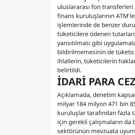
uluslararası fon transferleri
finans kuruluşlarının ATM'le
işlemlerinde de benzer duru
tüketicilere ödenen tutarl
yansıtılması gibi uygulamalar
bildirilmemesinin de tüketi
ihlallerin, tüketicilerin ha
belirtildi.
İDARI PARA CEZ
Açıklamada, denetim kapsam
milyar 184 milyon 471 bin 852
kuruluşlar tarafından fazla t
için gerekli çalışmaların da b
sektörünün mevzuata uyumu