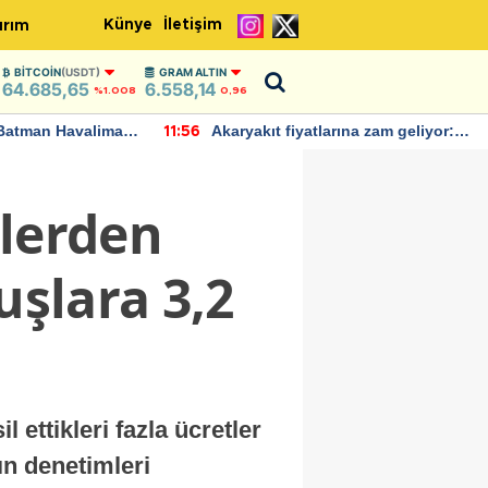
Künye
İletişim
ırım
BITCOIN
(USDT)
GRAM ALTIN
64.685,65
6.558,14
%1.008
0,96
Batman Havalimanı
Akaryakıt fiyatlarına zam geliyor:
11:56
 açıklamalarda
Yeni tarih açıklandı
ilerden
uşlara 3,2
l ettikleri fazla ücretler
ın denetimleri