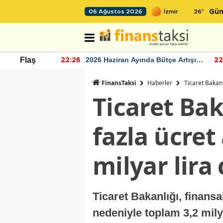
26
°
06 Ağustos 2026
Gün
r seviyesinin
2026 Haziran Ayında Bütçe Artışı
Flaş
22:26
22
Yaşandı
FinansTaksi
Haberler
Ticaret Bakanl
Ticaret Ba
fazla ücret
milyar lira
Ticaret Bakanlığı, finansal
nedeniyle toplam 3,2 mily