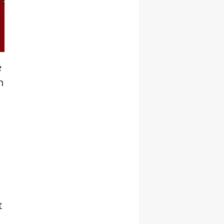
e
n
t