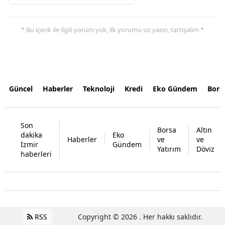
* Bu içerik ile ilgili yorum yok, ilk yorumu siz yazın, tartışalım *
Güncel
Haberler
Teknoloji
Kredi
Eko Gündem
Bors
Son
Borsa
Altın
dakika
Eko
Haberler
ve
ve
İzmir
Gündem
Yatırım
Döviz
haberleri
RSS
Copyright © 2026 . Her hakkı saklıdır.