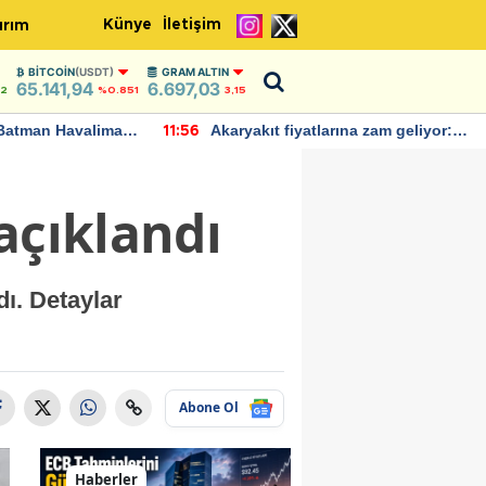
Künye
İletişim
ırım
BITCOIN
(USDT)
GRAM ALTIN
65.141,94
6.697,03
42
%0.851
3,15
Batman Havalimanı
Akaryakıt fiyatlarına zam geliyor:
11:56
 açıklamalarda
Yeni tarih açıklandı
açıklandı
dı. Detaylar
Abone Ol
Haberler