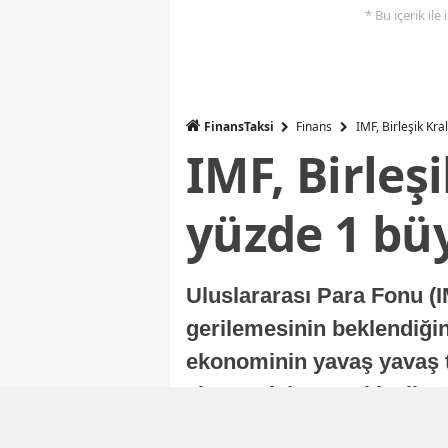
* Bu içerik ile
FinansTaksi
Finans
IMF, Birleşik Kr
IMF, Birleş
yüzde 1 bü
Uluslararası Para Fonu (I
gerilemesinin beklendiğini
ekonominin yavaş yavaş t
ekonomisi, sonraki yıllard