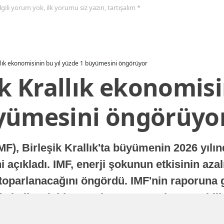
 ilgili yorum yok, ilk yorumu siz yazın, tartışalım *
allık ekonomisinin bu yıl yüzde 1 büyümesini öngörüyor
ik Krallık ekonomisi
yümesini öngörüyo
MF), Birleşik Krallık'ta büyümenin 2026 yılı
 açıkladı. IMF, enerji şokunun etkisinin azal
oparlanacağını öngördü. IMF'nin raporuna gö
a istikrarlı bir toparlanma süreci yaşayabilir