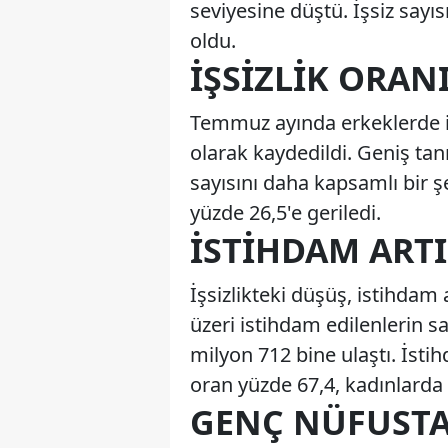
seviyesine düştü. İşsiz sayıs
oldu.
İŞSIZLIK ORANI
Temmuz ayında erkeklerde iş
olarak kaydedildi. Geniş tanım
sayısını daha kapsamlı bir şe
yüzde 26,5'e geriledi.
İSTIHDAM ARTI
İşsizlikteki düşüş, istihdam
üzeri istihdam edilenlerin sa
milyon 712 bine ulaştı. İsti
oran yüzde 67,4, kadınlarda 
GENÇ NÜFUSTA 