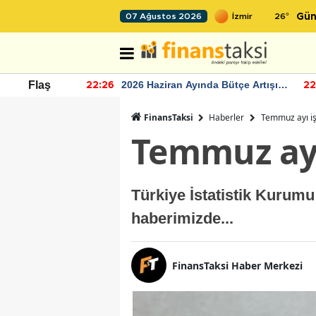
26
°
07 Ağustos 2026
Gün
r seviyesinin
2026 Haziran Ayında Bütçe Artışı
Flaş
22:26
22
Yaşandı
FinansTaksi
Haberler
Temmuz ayı işs
Temmuz ayı 
Türkiye İstatistik Kurumu 
haberimizde...
FinansTaksi Haber Merkezi