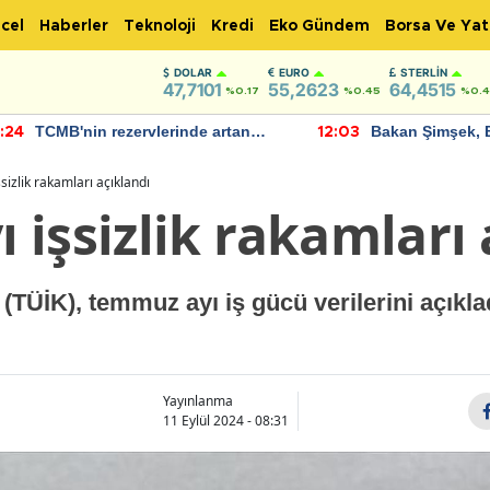
cel
Haberler
Teknoloji
Kredi
Eko Gündem
Borsa Ve Yat
DOLAR
EURO
STERLIN
47,7101
55,2623
64,4515
%0.17
%0.45
%0.
TCMB'nin rezervlerinde artan
Bakan Şimşek, 
:24
12:03
momentum devam ediyor
için umut verici
bulundu
izlik rakamları açıklandı
işsizlik rakamları 
(TÜİK), temmuz ayı iş gücü verilerini açıkla
Yayınlanma
11 Eylül 2024 - 08:31