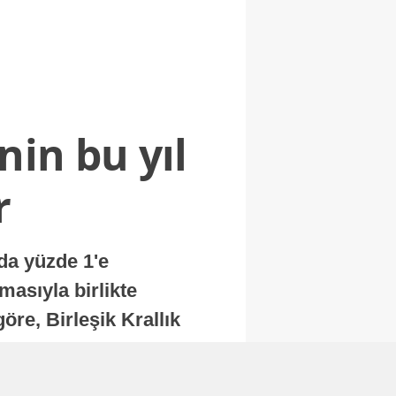
nin bu yıl
r
nda yüzde 1'e
masıyla birlikte
re, Birleşik Krallık
.