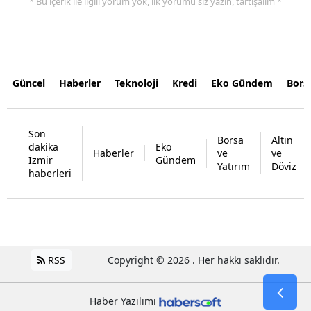
* Bu içerik ile ilgili yorum yok, ilk yorumu siz yazın, tartışalım *
Güncel
Haberler
Teknoloji
Kredi
Eko Gündem
Bors
Son
Borsa
Altın
dakika
Eko
Haberler
ve
ve
İzmir
Gündem
Yatırım
Döviz
haberleri
RSS
Copyright © 2026 . Her hakkı saklıdır.
Haber Yazılımı