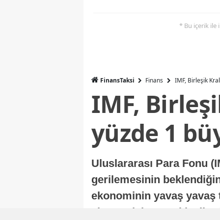
* Bu içerik ile
FinansTaksi
Finans
IMF, Birleşik Kr
IMF, Birleş
yüzde 1 bü
Uluslararası Para Fonu (I
gerilemesinin beklendiğini
ekonominin yavaş yavaş t
ekonomisi, sonraki yıllard