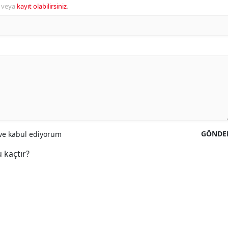
veya
kayıt olabilirsiniz
.
GÖNDE
e kabul ediyorum
 kaçtır?