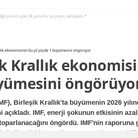
 ilgili yorum yok, ilk yorumu siz yazın, tartışalım *
allık ekonomisinin bu yıl yüzde 1 büyümesini öngörüyor
ik Krallık ekonomisi
yümesini öngörüyo
MF), Birleşik Krallık'ta büyümenin 2026 yılı
 açıkladı. IMF, enerji şokunun etkisinin azal
oparlanacağını öngördü. IMF'nin raporuna gö
a istikrarlı bir toparlanma süreci yaşayabilir