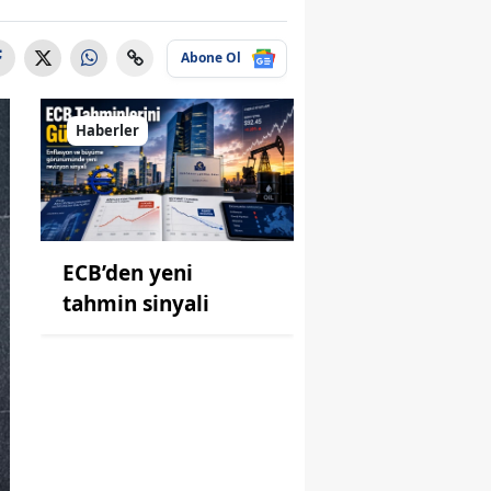
Abone Ol
Haberler
ECB’den yeni
tahmin sinyali