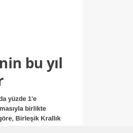
nin bu yıl
r
nda yüzde 1'e
masıyla birlikte
re, Birleşik Krallık
.