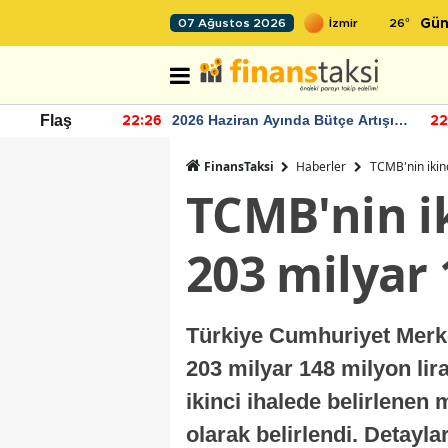
26
°
07 Ağustos 2026
Gün
r seviyesinin
2026 Haziran Ayında Bütçe Artışı
Flaş
22:26
22
Yaşandı
FinansTaksi
Haberler
TCMB'nin ikinc
TCMB'nin ik
203 milyar 1
Türkiye Cumhuriyet Merke
203 milyar 148 milyon liralı
ikinci ihalede belirlenen
olarak belirlendi. Detayla