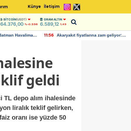
Künye
İletişim
ırım
BITCOIN
(USDT)
GRAM ALTIN
64.376,00
6.589,12
%-0.598
1,49
Batman Havalimanı
Akaryakıt fiyatlarına zam geliyor:
11:56
 açıklamalarda
Yeni tarih açıklandı
halesine
klif geldi
 TL depo alım ihalesinde
on liralık teklif gelirken,
aiz oranı ise yüzde 50