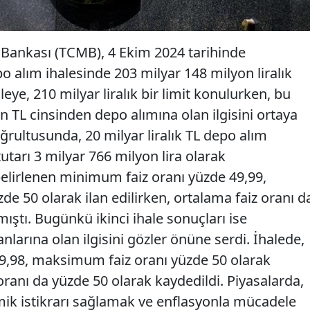
Bankası (TCMB), 4 Ekim 2024 tarihinde
po alım ihalesinde 203 milyar 148 milyon liralık
aleye, 210 milyar liralık bir limit konulurken, bu
ın TL cinsinden depo alımına olan ilgisini ortaya
oğrultusunda, 20 milyar liralık TL depo alım
tutarı 3 milyar 766 milyon lira olarak
belirlenen minimum faiz oranı yüzde 49,99,
e 50 olarak ilan edilirken, ortalama faiz oranı d
ıştı. Bugünkü ikinci ihale sonuçları ise
anlarına olan ilgisini gözler önüne serdi. İhalede,
9,98, maksimum faiz oranı yüzde 50 olarak
 oranı da yüzde 50 olarak kaydedildi. Piyasalarda,
ik istikrarı sağlamak ve enflasyonla mücadele