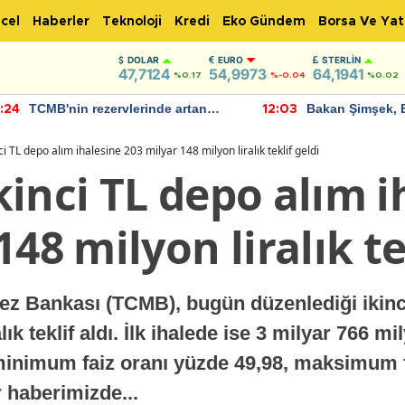
cel
Haberler
Teknoloji
Kredi
Eko Gündem
Borsa Ve Yat
DOLAR
EURO
STERLIN
47,7124
54,9973
64,1941
%0.17
%-0.04
%0.02
TCMB'nin rezervlerinde artan
Bakan Şimşek, 
:24
12:03
momentum devam ediyor
için umut verici
bulundu
i TL depo alım ihalesine 203 milyar 148 milyon liralık teklif geldi
inci TL depo alım i
48 milyon liralık te
z Bankası (TCMB), bugün düzenlediği ikinci
k teklif aldı. İlk ihalede ise 3 milyar 766 mily
 minimum faiz oranı yüzde 49,98, maksimum f
r haberimizde...