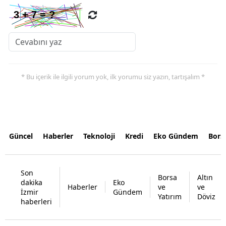
* Bu içerik ile ilgili yorum yok, ilk yorumu siz yazın, tartışalım *
Güncel
Haberler
Teknoloji
Kredi
Eko Gündem
Bors
Son
Borsa
Altın
dakika
Eko
Haberler
ve
ve
İzmir
Gündem
Yatırım
Döviz
haberleri