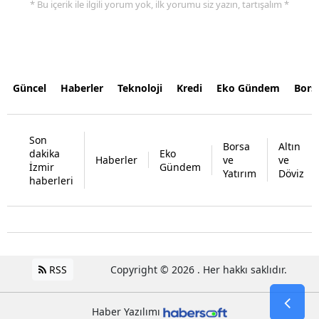
* Bu içerik ile ilgili yorum yok, ilk yorumu siz yazın, tartışalım *
Güncel
Haberler
Teknoloji
Kredi
Eko Gündem
Bors
Son
Borsa
Altın
dakika
Eko
Haberler
ve
ve
İzmir
Gündem
Yatırım
Döviz
haberleri
RSS
Copyright © 2026 . Her hakkı saklıdır.
Haber Yazılımı