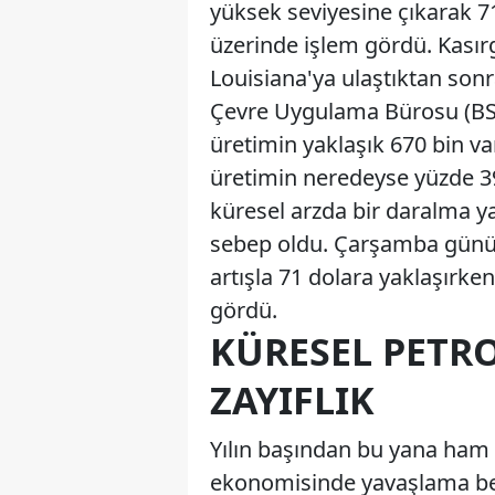
yüksek seviyesine çıkarak 7
üzerinde işlem gördü. Kasır
Louisiana'ya ulaştıktan sonr
Çevre Uygulama Bürosu (BSE
üretimin yaklaşık 670 bin v
üretimin neredeyse yüzde 39
küresel arzda bir daralma ya
sebep oldu. Çarşamba günü d
artışla 71 dolara yaklaşırke
gördü.
KÜRESEL PETR
ZAYIFLIK
Yılın başından bu yana ham p
ekonomisinde yavaşlama beli