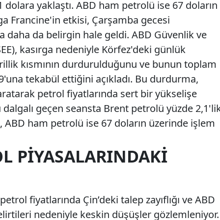
1 dolara yaklaştı. ABD ham petrolü ise 67 doların
ga Francine'in etkisi, Çarşamba gecesi
a daha da belirgin hale geldi. ABD Güvenlik ve
E), kasırga nedeniyle Körfez'deki günlük
arillik kısmının durdurulduğunu ve bunun toplam
'una tekabül ettiğini açıkladı. Bu durdurma,
ratarak petrol fiyatlarında sert bir yükselişe
algalı geçen seansta Brent petrolü yüzde 2,1'li
n, ABD ham petrolü ise 67 doların üzerinde işlem
OL PIYASALARINDAKI
etrol fiyatlarında Çin’deki talep zayıflığı ve ABD
rtileri nedeniyle keskin düşüşler gözlemleniyor.