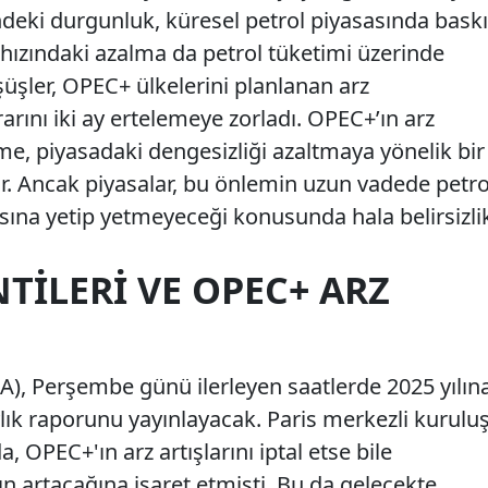
bindeki durgunluk, küresel petrol piyasasında baskı
ızındaki azalma da petrol tüketimi üzerinde
üşler, OPEC+ ülkelerini planlanan arz
arını iki ay ertelemeye zorladı. OPEC+’ın arz
me, piyasadaki dengesizliği azaltmaya yönelik bir
or. Ancak piyasalar, bu önlemin uzun vadede petro
asına yetip yetmeyeceği konusunda hala belirsizli
NTILERI VE OPEC+ ARZ
IEA), Perşembe günü ilerleyen saatlerde 2025 yılın
aylık raporunu yayınlayacak. Paris merkezli kuruluş
 OPEC+'ın arz artışlarını iptal etse bile
n artacağına işaret etmişti. Bu da gelecekte