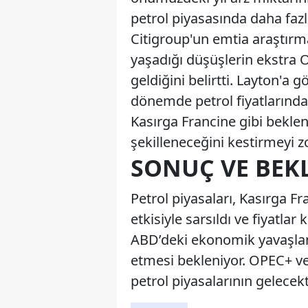
petrol piyasasında daha fa
Citigroup'un emtia araştır
yaşadığı düşüşlerin ekstra 
geldiğini belirtti. Layton'a g
dönemde petrol fiyatlarında
Kasırga Francine gibi beklen
şekilleneceğini kestirmeyi zo
SONUÇ VE BEK
Petrol piyasaları, Kasırga F
etkisiyle sarsıldı ve fiyatlar
ABD’deki ekonomik yavaşlam
etmesi bekleniyor. OPEC+ v
petrol piyasalarının gelecekt