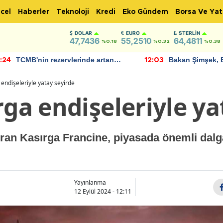
cel
Haberler
Teknoloji
Kredi
Eko Gündem
Borsa Ve Yat
DOLAR
EURO
STERLIN
47,7436
55,2510
64,4811
%0.18
%0.32
%0.38
TCMB'nin rezervlerinde artan
Bakan Şimşek, 
:24
12:03
momentum devam ediyor
için umut verici
bulundu
 endişeleriyle yatay seyirde
rga endişeleriyle ya
uran Kasırga Francine, piyasada önemli dal
Yayınlanma
12 Eylül 2024 - 12:11