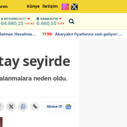
Künye
İletişim
ırım
BITCOIN
(USDT)
GRAM ALTIN
64.980,25
6.660,55
%0.92
2,59
Batman Havalimanı
Akaryakıt fiyatlarına zam geliyor:
11:56
 açıklamalarda
Yeni tarih açıklandı
tay seyirde
galanmalara neden oldu.
Abone Ol