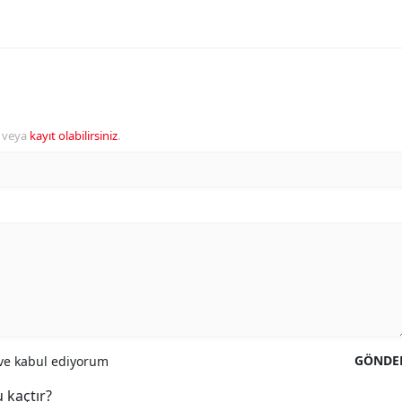
veya
kayıt olabilirsiniz
.
GÖNDE
e kabul ediyorum
 kaçtır?