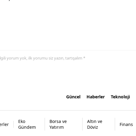
 ilgili yorum yok, ilk yorumu siz yazın, tartışalım *
Güncel
Haberler
Teknoloji
Eko
Borsa ve
Altın ve
rler
Finans
Gündem
Yatırım
Döviz