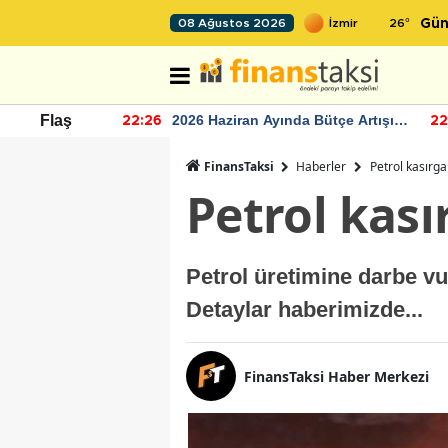
26
°
08 Ağustos 2026
Gün
r seviyesinin
2026 Haziran Ayında Bütçe Artışı
Flaş
22:26
22
Yaşandı
FinansTaksi
Haberler
Petrol kasırga
Petrol kası
Petrol üretimine darbe v
Detaylar haberimizde...
FinansTaksi Haber Merkezi