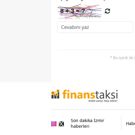
* Bu içerik ile
Son dakika İzmir
Habe
haberleri