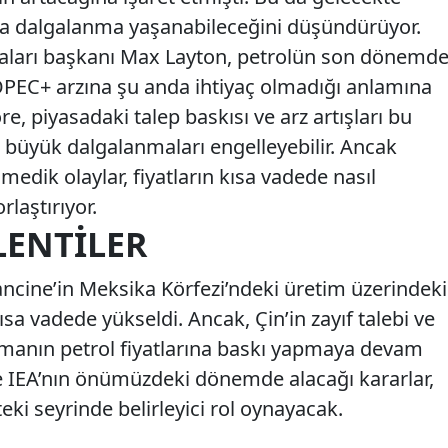
zla dalgalanma yaşanabileceğini düşündürüyor.
maları başkanı Max Layton, petrolün son dönemd
OPEC+ arzına şu anda ihtiyaç olmadığı anlamına
öre, piyasadaki talep baskısı ve arz artışları bu
 büyük dalgalanmaları engelleyebilir. Ancak
medik olaylar, fiyatların kısa vadede nasıl
rlaştırıyor.
LENTILER
rancine’in Meksika Körfezi’ndeki üretim üzerindeki
 kısa vadede yükseldi. Ancak, Çin’in zayıf talebi ve
anın petrol fiyatlarına baskı yapmaya devam
e IEA’nın önümüzdeki dönemde alacağı kararlar,
eki seyrinde belirleyici rol oynayacak.