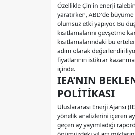
Özellikle Çin'in enerji tale
yaratırken, ABD'de büyüme h
olumsuz etki yapıyor. Bu düş
kısıtlamalarını gevşetme kar
kısıtlamalarındaki bu ertele
adım olarak değerlendiriliy
fiyatlarının istikrar kazanm
içinde.
IEA’NIN BEKLE
POLITIKASI
Uluslararası Enerji Ajansı (
yönelik analizlerini içeren 
geçen ay yayımladığı raporda,
önümüzdeki yıl arz miktarını