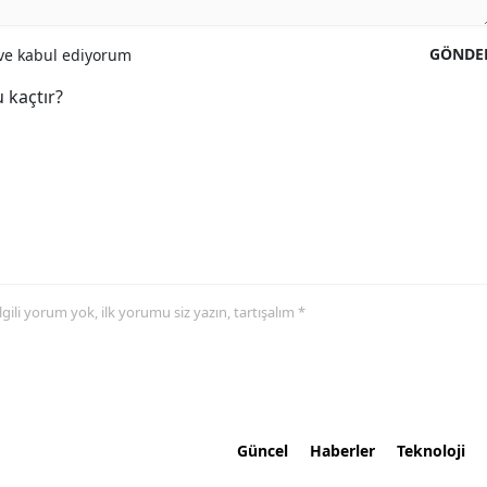
GÖNDE
e kabul ediyorum
 kaçtır?
 ilgili yorum yok, ilk yorumu siz yazın, tartışalım *
Güncel
Haberler
Teknoloji