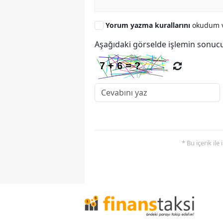
Yorum yazma kurallarını
okudum v
Aşağıdaki görselde işlemin sonucu
* Bu içerik ile