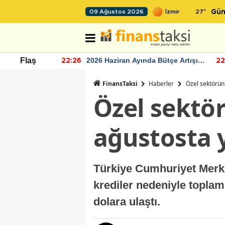
27
°
09 Ağustos 2026
Gün
r seviyesinin
2026 Haziran Ayında Bütçe Artışı
Flaş
22:26
22
Yaşandı
FinansTaksi
Haberler
Özel sektörün 
Özel sektör
ağustosta 
Türkiye Cumhuriyet Merkez
krediler nedeniyle toplam
dolara ulaştı.