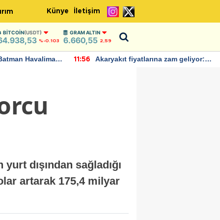
Künye
İletişim
ırım
BITCOIN
(USDT)
GRAM ALTIN
64.938,53
6.660,55
%-0.103
2,59
Batman Havalimanı
Akaryakıt fiyatlarına zam geliyor:
11:56
 açıklamalarda
Yeni tarih açıklandı
borcu
 yurt dışından sağladığı
olar artarak 175,4 milyar