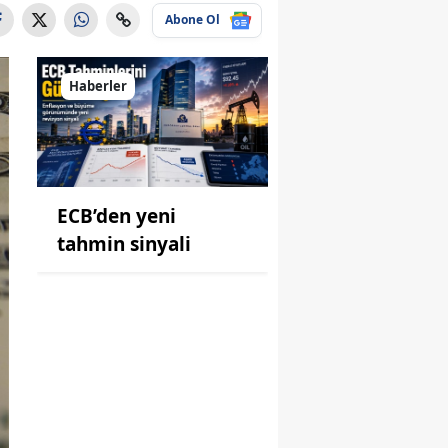
Abone Ol
Haberler
ECB’den yeni
tahmin sinyali