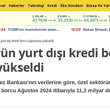
cel
Haberler
Teknoloji
Kredi
Eko Gündem
Borsa Ve Yat
DOLAR
EURO
STERLIN
47,7436
55,2510
64,4811
%0.18
%0.32
%0.38
TCMB'nin rezervlerinde artan
Bakan Şimşek, 
:24
12:03
momentum devam ediyor
için umut verici
bulundu
yurt dışı kredi borcu ağustosta yükseldi
ün yurt dışı kredi 
yükseldi
 Bankası'nın verilerine göre, özel sektörün
 borcu Ağustos 2024 itibarıyla 11,2 milyar d