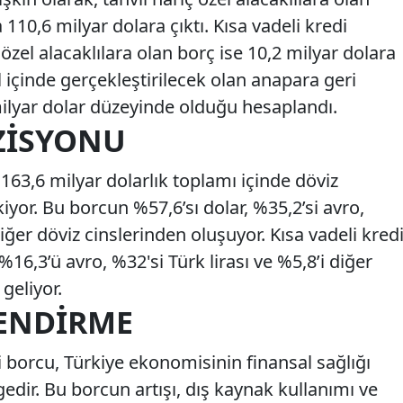
 110,6 milyar dolara çıktı. Kısa vadeli kredi
özel alacaklılara olan borç ise 10,2 milyar dolara
 içinde gerçekleştirilecek olan anapara geri
ilyar dolar düzeyinde olduğu hesaplandı.
ZISYONU
63,6 milyar dolarlık toplamı içinde döviz
or. Bu borcun %57,6’sı dolar, %35,2’si avro,
 diğer döviz cinslerinden oluşuyor. Kısa vadeli kred
16,3’ü avro, %32'si Türk lirası ve %5,8’i diğer
geliyor.
ENDIRME
i borcu, Türkiye ekonomisinin finansal sağlığı
edir. Bu borcun artışı, dış kaynak kullanımı ve