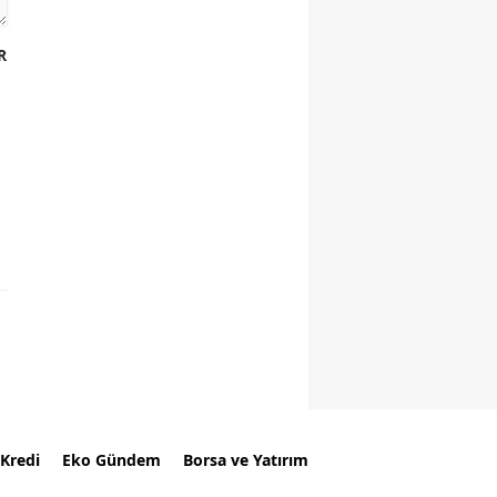
R
Kredi
Eko Gündem
Borsa ve Yatırım