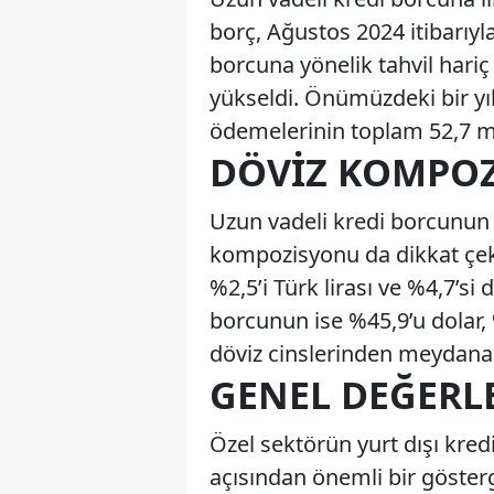
borç, Ağustos 2024 itibarıyla
borcuna yönelik tahvil hariç 
yükseldi. Önümüzdeki bir yıl
ödemelerinin toplam 52,7 m
DÖVIZ KOMPO
Uzun vadeli kredi borcunun 1
kompozisyonu da dikkat çekiy
%2,5’i Türk lirası ve %4,7’si
borcunun ise %45,9’u dolar, %
döviz cinslerinden meydana 
GENEL DEĞERL
Özel sektörün yurt dışı kred
açısından önemli bir gösterg