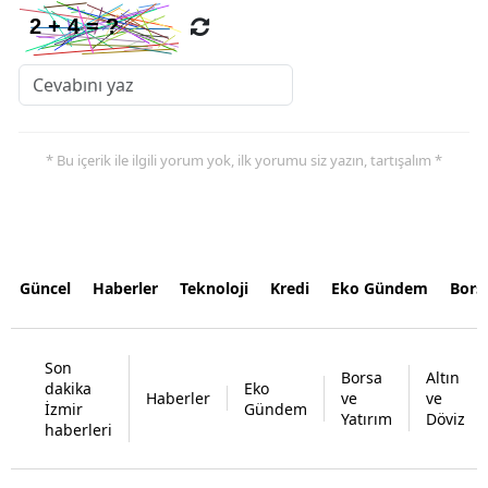
* Bu içerik ile ilgili yorum yok, ilk yorumu siz yazın, tartışalım *
Güncel
Haberler
Teknoloji
Kredi
Eko Gündem
Bors
Son
Borsa
Altın
dakika
Eko
Haberler
ve
ve
İzmir
Gündem
Yatırım
Döviz
haberleri