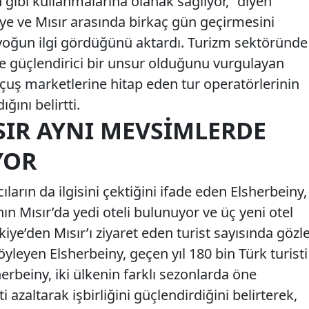
n gibi kullanmalarına olanak sağlıyor,” diyen
kiye ve Mısır arasında birkaç gün geçirmesini
yoğun ilgi gördüğünü aktardı. Turizm sektöründe
n de güçlendirici bir unsur olduğunu vurgulayan
uçuş marketlerine hitap eden tur operatörlerinin
ğını belirtti.
SIR AYNI MEVSIMLERDE
YOR
ıların da ilgisini çektiğini ifade eden Elsherbeiny,
nın Mısır’da yedi oteli bulunuyor ve üç yeni otel
rkiye’den Mısır’ı ziyaret eden turist sayısında gözl
öyleyen Elsherbeiny, geçen yıl 180 bin Türk turisti
sherbeiny, iki ülkenin farklı sezonlarda öne
azaltarak işbirliğini güçlendirdiğini belirterek,