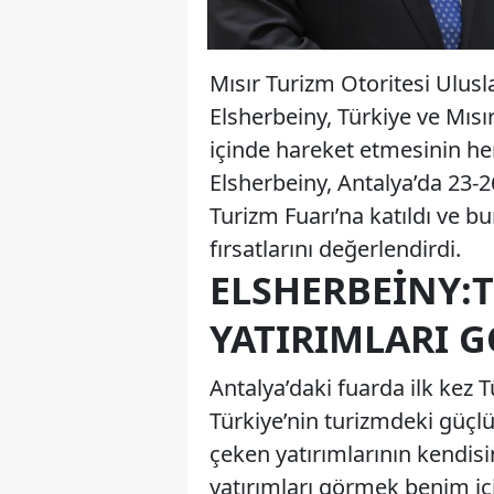
Mısır Turizm Otoritesi Ulu
Elsherbeiny, Türkiye ve Mısı
içinde hareket etmesinin her 
Elsherbeiny, Antalya’da 23-2
Turizm Fuarı’na katıldı ve bu
fırsatlarını değerlendirdi.
ELSHERBEINY:T
YATIRIMLARI 
Antalya’daki fuarda ilk kez Tü
Türkiye’nin turizmdeki güçlü 
çeken yatırımlarının kendisin
yatırımları görmek benim içi