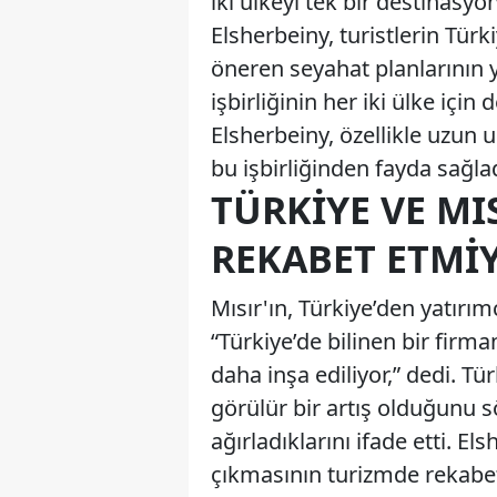
iki ülkeyi tek bir destinasyo
Elsherbeiny, turistlerin Tür
öneren seyahat planlarının 
işbirliğinin her iki ülke içi
Elsherbeiny, özellikle uzun 
bu işbirliğinden fayda sağladı
TÜRKIYE VE MI
REKABET ETMI
Mısır'ın, Türkiye’den yatırımc
“Türkiye’de bilinen bir firma
daha inşa ediliyor,” dedi. Tü
görülür bir artış olduğunu s
ağırladıklarını ifade etti. El
çıkmasının turizmde rekabeti 