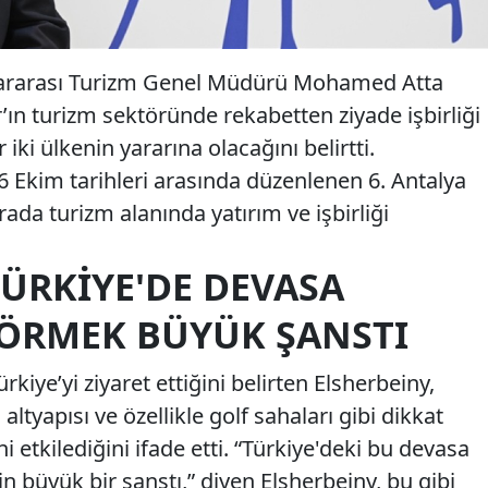
slararası Turizm Genel Müdürü Mohamed Atta
r’ın turizm sektöründe rekabetten ziyade işbirliği
iki ülkenin yararına olacağını belirtti.
6 Ekim tarihleri arasında düzenlenen 6. Antalya
rada turizm alanında yatırım ve işbirliği
ÜRKIYE'DE DEVASA
GÖRMEK BÜYÜK ŞANSTI
rkiye’yi ziyaret ettiğini belirten Elsherbeiny,
altyapısı ve özellikle golf sahaları gibi dikkat
i etkilediğini ifade etti. “Türkiye'deki bu devasa
n büyük bir şanstı,” diyen Elsherbeiny, bu gibi