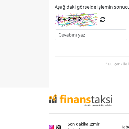
Aşağıdaki görselde işlemin sonucu
* Bu içerik ile
Son dakika İzmir
Habe