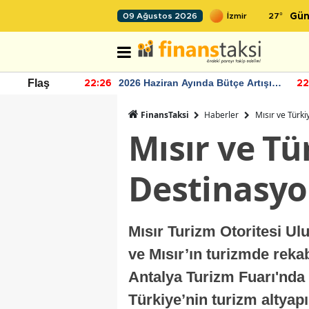
27
°
09 Ağustos 2026
Gün
r seviyesinin
2026 Haziran Ayında Bütçe Artışı
Flaş
22:26
22
Yaşandı
FinansTaksi
Haberler
Mısır ve Türk
Mısır ve Tü
Destinasy
Mısır Turizm Otoritesi U
ve Mısır’ın turizmde rekab
Antalya Turizm Fuarı'nda 
Türkiye’nin turizm altyapı