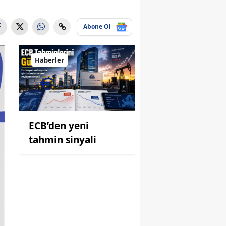
Abone Ol
Haberler
ECB’den yeni
tahmin sinyali