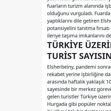
fuarların turizm alanında iş
olduğunu vurguladı. Fuarda f
yaptıklarını dile getiren El
potansiyelini tanıtma fırsatı 
ileriye taşıma imkanlarını değ
TÜRKIYE ÜZER
TURIST SAYISI
Elsherbeiny, pandemi sonra
rekabet yerine işbirliğine dah
arasında haftalık yaklaşık 
sayesinde bir merkez görevi
gelen turistler Türkiye üzer
Hurgada gibi popüler noktal