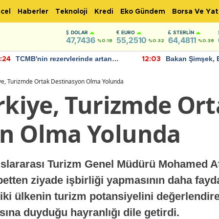
cel
Haberler
Teknoloji
Kredi
Eko Gündem
Borsa Ve Yat
DOLAR
EURO
STERLIN
47,7436
55,2510
64,4811
%0.18
%0.32
%0.38
TCMB'nin rezervlerinde artan
Bakan Şimşek, 
:24
12:03
momentum devam ediyor
için umut verici
bulundu
iye, Turizmde Ortak Destinasyon Olma Yolunda
rkiye, Turizmde Or
on Olma Yolunda
luslararası Turizm Genel Müdürü Mohamed At
etten ziyade işbirliği yapmasının daha faydalı
iki ülkenin turizm potansiyelini değerlendir
sına duyduğu hayranlığı dile getirdi.