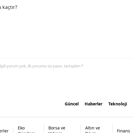
 kaçtır?
 ilgili yorum yok, ilk yorumu siz yazın, tartışalım *
Güncel
Haberler
Teknoloji
Eko
Borsa ve
Altın ve
rler
Finans