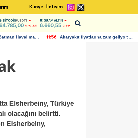
Künye
İletişim
ırım
BITCOIN
(USDT)
GRAM ALTIN
64.785,00
6.660,55
%-0.331
2,59
Batman Havalimanı
Akaryakıt fiyatlarına zam geliyor:
11:56
 açıklamalarda
Yeni tarih açıklandı
tak
ta Elsherbeiny, Türkiye
 olacağını belirtti.
en Elsherbeiny,