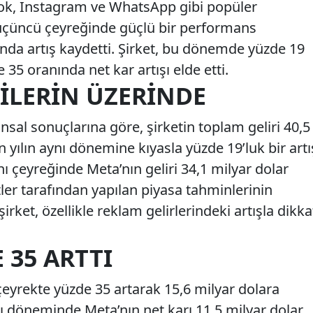
ok, Instagram ve WhatsApp gibi popüler
 üçüncü çeyreğinde güçlü bir performans
ığında artış kaydetti. Şirket, bu dönemde yüzde 19
e 35 oranında net kar artışı elde etti.
ILERIN ÜZERINDE
sal sonuçlarına göre, şirketin toplam geliri 40,5
 yılın aynı dönemine kıyasla yüzde 19’luk bir artı
nı çeyreğinde Meta’nın geliri 34,1 milyar dolar
tler tarafından yapılan piyasa tahminlerinin
irket, özellikle reklam gelirlerindeki artışla dikka
 35 ARTTI
çeyrekte yüzde 35 artarak 15,6 milyar dolara
ynı döneminde Meta’nın net karı 11,5 milyar dolar