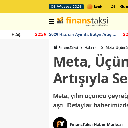
26
°
06 Ağustos 2026
Gün
r seviyesinin
2026 Haziran Ayında Bütçe Artışı
Flaş
22:26
22
Yaşandı
FinansTaksi
Haberler
Meta, Üçüncü 
Meta, Üçün
Artışıyla S
Meta, yılın üçüncü çeyreğ
aştı. Detaylar haberimizde
FinansTaksi Haber Merkezi