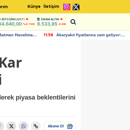
Künye
İletişim
ırım
BITCOIN
(USDT)
GRAM ALTIN
64.640,00
6.533,85
%0.745
0,58
Batman Havalimanı
Akaryakıt fiyatlarına zam geliyor:
11:56
 açıklamalarda
Yeni tarih açıklandı
Kar
i
erek piyasa beklentilerini
Abone Ol