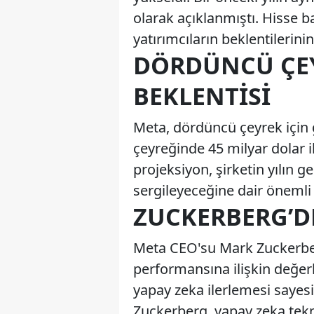
olarak açıklanmıştı. Hisse b
yatırımcıların beklentilerinin
DÖRDÜNCÜ ÇEY
BEKLENTISI
Meta, dördüncü çeyrek için ge
çeyreğinde 45 milyar dolar il
projeksiyon, şirketin yılın 
sergileyeceğine dair önemli b
ZUCKERBERG’D
Meta CEO'su Mark Zuckerberg
performansına ilişkin değer
yapay zeka ilerlemesi sayesin
Zuckerberg, yapay zeka tekno