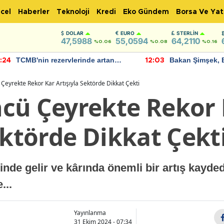
cel
Haberler
Teknoloji
Kredi
Eko Gündem
Borsa Ve Yat
DOLAR
EURO
STERLIN
47,5988
55,0594
64,2110
%0.06
%0.08
%0.16
TCMB'nin rezervlerinde artan
Bakan Şimşek, 
:24
12:03
momentum devam ediyor
için umut verici
bulundu
Çeyrekte Rekor Kar Artışıyla Sektörde Dikkat Çekti
cü Çeyrekte Rekor 
ektörde Dikkat Çekt
inde gelir ve kârında önemli bir artış kayded
...
Yayınlanma
31 Ekim 2024 - 07:34