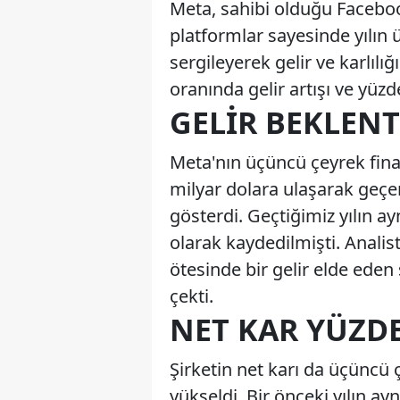
Meta, sahibi olduğu Facebo
platformlar sayesinde yılın
sergileyerek gelir ve karlıl
oranında gelir artışı ve yüzd
GELIR BEKLENT
Meta'nın üçüncü çeyrek finan
milyar dolara ulaşarak geçen
gösterdi. Geçtiğimiz yılın ay
olarak kaydedilmişti. Analis
ötesinde bir gelir elde eden ş
çekti.
NET KAR YÜZDE
Şirketin net karı da üçüncü 
yükseldi. Bir önceki yılın a