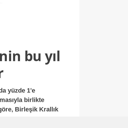
nin bu yıl
r
nda yüzde 1'e
masıyla birlikte
re, Birleşik Krallık
.