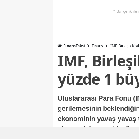
* Bu içerik ile
FinansTaksi
Finans
IMF, Birleşik Kr
IMF, Birleş
yüzde 1 bü
Uluslararası Para Fonu (I
gerilemesinin beklendiğini
ekonominin yavaş yavaş t
ekonomisi, sonraki yıllard