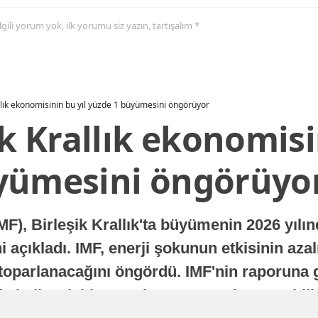
 ilgili yorum yok, ilk yorumu siz yazın, tartışalım *
allık ekonomisinin bu yıl yüzde 1 büyümesini öngörüyor
ik Krallık ekonomisi
yümesini öngörüyo
MF), Birleşik Krallık'ta büyümenin 2026 yılı
 açıkladı. IMF, enerji şokunun etkisinin azal
oparlanacağını öngördü. IMF'nin raporuna gö
a istikrarlı bir toparlanma süreci yaşayabilir