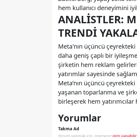
hem kullanıcı deneyimini iyile
ANALISTLER: M
TRENDI YAKAL
Meta'nın üçüncü çeyrekteki 
daha geniş çaplı bir iyileşme
şirketin hem reklam gelirler
yatırımlar sayesinde sağlam 
Meta’nın üçüncü çeyrekteki f
yaşanan toparlanma ve şirke
birleşerek hem yatırımcılar 
Yorumlar
Takma Ad
Yorum yapmak için, isterseniz
giriş yapabilir