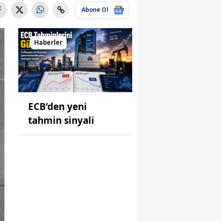
Abone Ol
Haberler
ECB’den yeni
tahmin sinyali