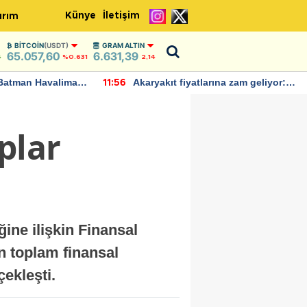
Künye
İletişim
ırım
BITCOIN
(USDT)
GRAM ALTIN
65.057,60
6.631,39
4
%0.631
2,14
Batman Havalimanı
Akaryakıt fiyatlarına zam geliyor:
11:56
 açıklamalarda
Yeni tarih açıklandı
plar
ine ilişkin Finansal
n toplam finansal
çekleşti.