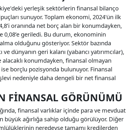
kiye'deki yerleşik sektörlerin finansal bilanço
ipuçları sunuyor. Toplam ekonomi, 2024'ün ilk
,8’i oranında net borç alan bir konumdayken,
de 0,08’e geriledi. Bu durum, ekonominin
zalma olduğunu gösteriyor. Sektör bazında
ı ve dünyanın geri kalanı (yabancı yatırımcılar),
öre alacaklı konumdayken, finansal olmayan
 ise borçlu pozisyonda bulunuyor. Finansal
 işlevi nedeniyle daha dengeli bir net finansal
IN FINANSAL GÖRÜNÜMÜ
ğında, finansal varlıklar içinde para ve mevduat
en büyük ağırlığa sahip olduğu görülüyor. Diğer
ümlülüklerinin neredeyse tamamı kredilerden