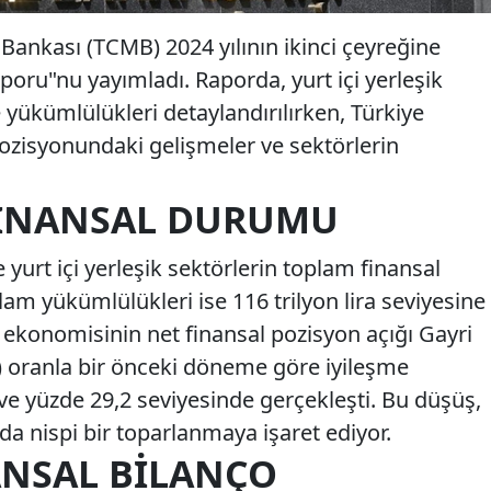
ankası (TCMB) 2024 yılının ikinci çeyreğine
aporu"nu yayımladı. Raporda, yurt içi yerleşik
e yükümlülükleri detaylandırılırken, Türkiye
ozisyonundaki gelişmeler ve sektörlerin
.
FINANSAL DURUMU
e yurt içi yerleşik sektörlerin toplam finansal
oplam yükümlülükleri ise 116 trilyon lira seviyesine
 ekonomisinin net finansal pozisyon açığı Gayri
H) oranla bir önceki döneme göre iyileşme
ve yüzde 29,2 seviyesinde gerçekleşti. Bu düşüş,
a nispi bir toparlanmaya işaret ediyor.
ANSAL BILANÇO