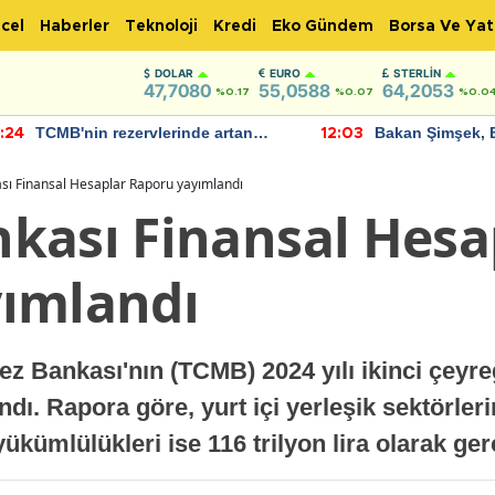
cel
Haberler
Teknoloji
Kredi
Eko Gündem
Borsa Ve Yat
DOLAR
EURO
STERLIN
47,7080
55,0588
64,2053
%0.17
%0.07
%0.0
TCMB'nin rezervlerinde artan
Bakan Şimşek, 
:24
12:03
momentum devam ediyor
için umut verici
bulundu
ı Finansal Hesaplar Raporu yayımlandı
kası Finansal Hesa
ımlandı
 Bankası'nın (TCMB) 2024 yılı ikinci çeyreğ
ı. Rapora göre, yurt içi yerleşik sektörleri
, yükümlülükleri ise 116 trilyon lira olarak ger