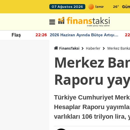
26
°
07 Ağustos 2026
Gün
r seviyesinin
2026 Haziran Ayında Bütçe Artışı
Flaş
22:26
22
Yaşandı
FinansTaksi
Haberler
Merkez Bankas
Merkez Ban
Raporu yay
Türkiye Cumhuriyet Merkez
Hesaplar Raporu yayımland
varlıkları 106 trilyon lira