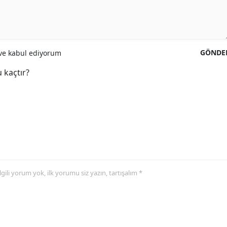
GÖNDE
e kabul ediyorum
 kaçtır?
 ilgili yorum yok, ilk yorumu siz yazın, tartışalım *