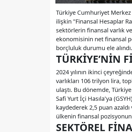
Türkiye Cumhuriyet Merkez B
ilişkin "Finansal Hesaplar R
sektörlerin finansal varlık v
ekonomisinin net finansal p
borçluluk durumu ele alındı
TÜRKIYE’NIN 
2024 yılının ikinci çeyreğind
varlıkları 106 trilyon lira, t
ulaştı. Bu dönemde, Türkiye
Safi Yurt İçi Hasıla'ya (GSY
kaydederek 2,5 puan azaldı 
ülkenin finansal pozisyonund
SEKTÖREL FIN