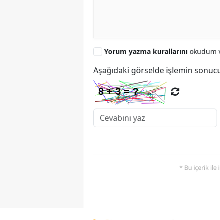
Yorum yazma kurallarını
okudum v
Aşağıdaki görselde işlemin sonucu
* Bu içerik ile