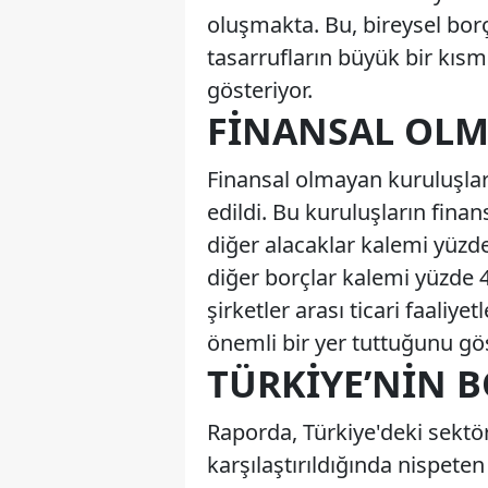
oluşmakta. Bu, bireysel bo
tasarrufların büyük bir kıs
gösteriyor.
FINANSAL OL
Finansal olmayan kuruluşların
edildi. Bu kuruluşların finan
diğer alacaklar kalemi yüzde
diğer borçlar kalemi yüzde 46
şirketler arası ticari faaliy
önemli bir yer tuttuğunu gös
TÜRKIYE’NIN 
Raporda, Türkiye'deki sektör
karşılaştırıldığında nispeten