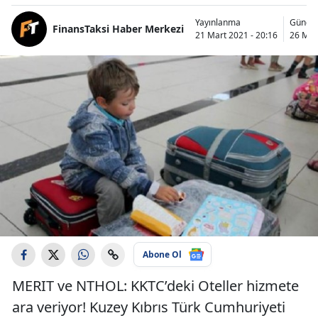
Yayınlanma
Günce
FinansTaksi Haber Merkezi
21 Mart 2021 - 20:16
26 Mar
Abone Ol
MERIT ve NTHOL: KKTC’deki Oteller hizmete
ara veriyor! Kuzey Kıbrıs Türk Cumhuriyeti