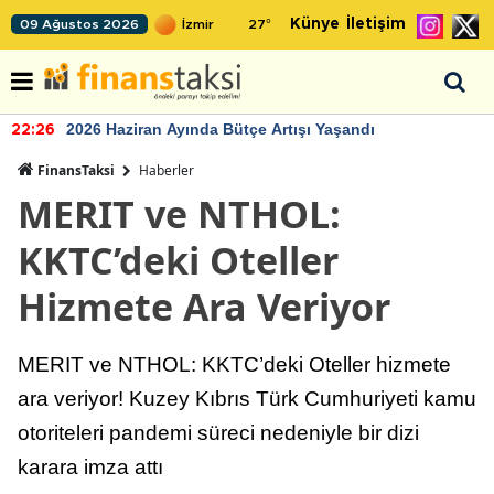
Künye
İletişim
09 Ağustos 2026
27
°
2026 Haziran Ayında Bütçe Artışı Yaşandı
22:26
FinansTaksi
Haberler
MERIT ve NTHOL:
KKTC’deki Oteller
Hizmete Ara Veriyor
MERIT ve NTHOL: KKTC’deki Oteller hizmete
ara veriyor! Kuzey Kıbrıs Türk Cumhuriyeti kamu
otoriteleri pandemi süreci nedeniyle bir dizi
karara imza attı