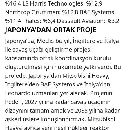
%16,4 L3 Harris Technologies: %12,9
Northrop Grumman: %12,8 BAE Systems:
%11,4 Thales: %6,4 Dassault Aviation: %3,2
JAPONYA'DAN ORTAK PROJE
Japonya'da, Meclis bu yıl, İngiltere ve İtalya
ile savaş uçağı geliştirme projesi
kapsamında ortak koordinasyon kurulu
oluşturulması için hükümete yetki verdi. Bu
projede, Japonya'dan Mitsubishi Heavy,
İngiltere'den BAE Systems ve İtalya'dan
Leonardo uzmanları yer alacak. Projenin
hedefi, 2027 yılına kadar savaş uçağının
dizaynını tamamlamak ve 2035 yılına kadar
askeri üslere konuşlandırmak. Mitsubishi
Heavy, ayrıca yeni nesil nükleer reaktör