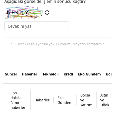
Aşağıdaki görselde işlemin sonucu kaçtır?
* Bu içerik ile ilgili yorum yok, ilk yorumu siz yazın, tartışalım *
Güncel
Haberler
Teknoloji
Kredi
Eko Gündem
Bors
Son
Borsa
Altın
dakika
Eko
Haberler
ve
ve
İzmir
Gündem
Yatırım
Döviz
haberleri