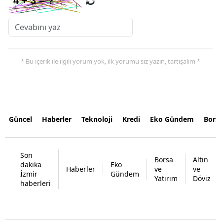
* Bu içerik ile ilgili yorum yok, ilk yorumu siz yazın, tartışalım *
Güncel
Haberler
Teknoloji
Kredi
Eko Gündem
Bors
Son
Borsa
Altın
dakika
Eko
Haberler
ve
ve
İzmir
Gündem
Yatırım
Döviz
haberleri