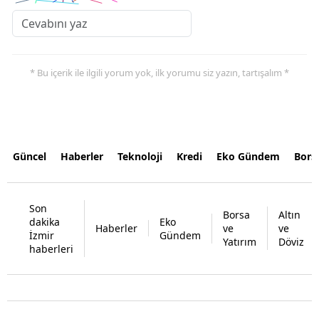
* Bu içerik ile ilgili yorum yok, ilk yorumu siz yazın, tartışalım *
Güncel
Haberler
Teknoloji
Kredi
Eko Gündem
Bors
Son
Borsa
Altın
dakika
Eko
Haberler
ve
ve
İzmir
Gündem
Yatırım
Döviz
haberleri