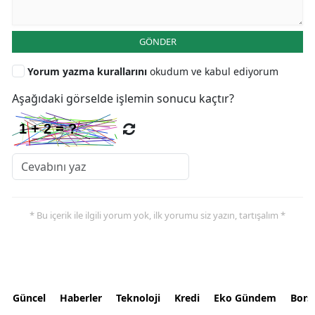
GÖNDER
Yorum yazma kurallarını
okudum ve kabul ediyorum
Aşağıdaki görselde işlemin sonucu kaçtır?
* Bu içerik ile ilgili yorum yok, ilk yorumu siz yazın, tartışalım *
Güncel
Haberler
Teknoloji
Kredi
Eko Gündem
Bors