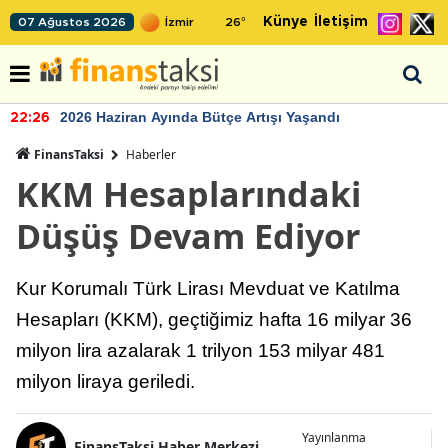
Künye
İletişim
07 Ağustos 2026
26
°
2026 Haziran Ayında Bütçe Artışı Yaşandı
22:26
FinansTaksi
Haberler
KKM Hesaplarındaki
Düşüş Devam Ediyor
Kur Korumalı Türk Lirası Mevduat ve Katılma
Hesapları (KKM), geçtiğimiz hafta 16 milyar 36
milyon lira azalarak 1 trilyon 153 milyar 481
milyon liraya geriledi.
Yayınlanma
FinansTaksi Haber Merkezi