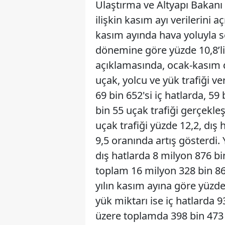
Ulaştırma ve Altyapı Bakanı
ilişkin kasım ayı verilerini 
kasım ayında hava yoluyla se
dönemine göre yüzde 10,8’lik 
açıklamasında, ocak-kasım d
uçak, yolcu ve yük trafiği v
69 bin 652'si iç hatlarda, 5
bin 55 uçak trafiği gerçekleş
uçak trafiği yüzde 12,2, dış 
9,5 oranında artış gösterdi. 
dış hatlarda 8 milyon 876 bin
toplam 16 milyon 328 bin 863
yılın kasım ayına göre yüzde
yük miktarı ise iç hatlarda 
üzere toplamda 398 bin 473 t