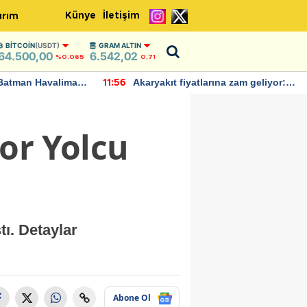
Künye
İletişim
ırım
BITCOIN
(USDT)
GRAM ALTIN
64.500,00
6.542,02
%0.065
0,71
Batman Havalimanı
Akaryakıt fiyatlarına zam geliyor:
11:56
 açıklamalarda
Yeni tarih açıklandı
or Yolcu
ı. Detaylar
Abone Ol