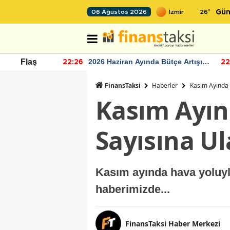
26
°
06 Ağustos 2026
Gün
r seviyesinin
2026 Haziran Ayında Bütçe Artışı
Flaş
22:26
22
Yaşandı
FinansTaksi
Haberler
Kasım Ayında H
Kasım Ayın
Sayısına Ul
Kasım ayında hava yoluyla
haberimizde...
FinansTaksi Haber Merkezi