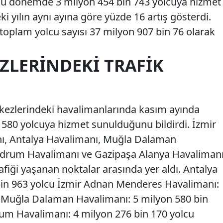
 Bu dönemde 3 milyon 454 bin 743 yolcuya hizmet
ceki yılın aynı ayına göre yüzde 16 artış gösterdi.
oplam yolcu sayısı 37 milyon 907 bin 76 olarak
ZLERINDEKI TRAFIK
kezlerindeki havalimanlarında kasım ayında
580 yolcuya hizmet sunulduğunu bildirdi. İzmir
, Antalya Havalimanı, Muğla Dalaman
odrum Havalimanı ve Gazipaşa Alanya Havaliman
iği yaşanan noktalar arasında yer aldı. Antalya
bin 963 yolcu İzmir Adnan Menderes Havalimanı:
u Muğla Dalaman Havalimanı: 5 milyon 580 bin
um Havalimanı: 4 milyon 276 bin 170 yolcu