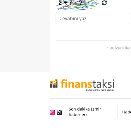
* Bu içerik ile
Son dakika İzmir
Habe
haberleri