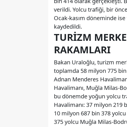
bin 414 olarak gerçekleşti.
verildi. Yolcu trafiği, bir ön
Ocak-kasım döneminde ise t
kaydedildi.
TURIZM MERKE
RAKAMLARI
Bakan Uraloğlu, turizm mer
toplamda 58 milyon 775 bin 
Adnan Menderes Havalimanı
Havalimanı, Muğla Milas-B
bu dönemde yoğun yolcu traf
Havalimanı: 37 milyon 219 
10 milyon 687 bin 378 yolc
375 yolcu Muğla Milas-Bodr