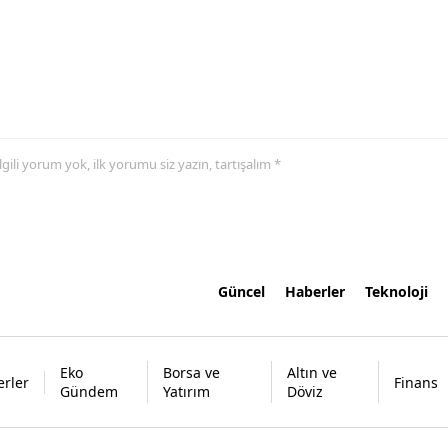
 ilgili yorum yok, ilk yorumu siz yazın, tartışalım *
Güncel
Haberler
Teknoloji
Eko
Borsa ve
Altın ve
rler
Finans
Gündem
Yatırım
Döviz