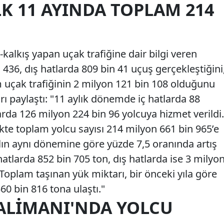
İLK 11 AYINDA TOPLAM 214
U
alkış yapan uçak trafiğine dair bilgi veren
 436, dış hatlarda 809 bin 41 uçuş gerçekleştiğini
am uçak trafiğinin 2 milyon 121 bin 108 olduğunu
rı paylaştı: "11 aylık dönemde iç hatlarda 88
arda 126 milyon 224 bin 96 yolcuya hizmet verildi.
likte toplam yolcu sayısı 214 milyon 661 bin 965’e
yılın aynı dönemine göre yüzde 7,5 oranında artış
atlarda 852 bin 705 ton, dış hatlarda ise 3 milyo
 Toplam taşınan yük miktarı, bir önceki yıla göre
60 bin 816 tona ulaştı."
ALIMANI'NDA YOLCU