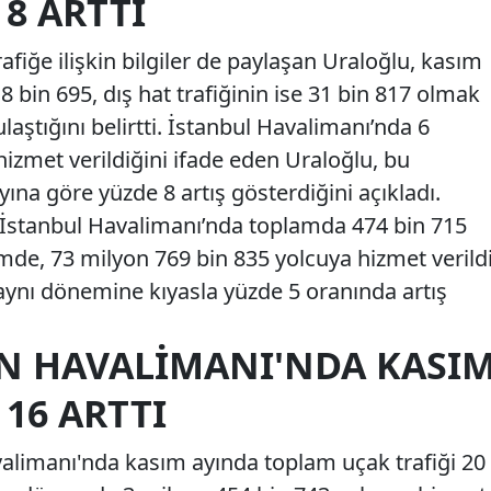
 8 ARTTI
afiğe ilişkin bilgiler de paylaşan Uraloğlu, kasım
 8 bin 695, dış hat trafiğinin ise 31 bin 817 olmak
laştığını belirtti. İstanbul Havalimanı’nda 6
izmet verildiğini ifade eden Uraloğlu, bu
ına göre yüzde 8 artış gösterdiğini açıkladı.
stanbul Havalimanı’nda toplamda 474 bin 715
mde, 73 milyon 769 bin 835 yolcuya hizmet verildi
n aynı dönemine kıyasla yüzde 5 oranında artış
N HAVALIMANI'NDA KASI
 16 ARTTI
alimanı'nda kasım ayında toplam uçak trafiği 20