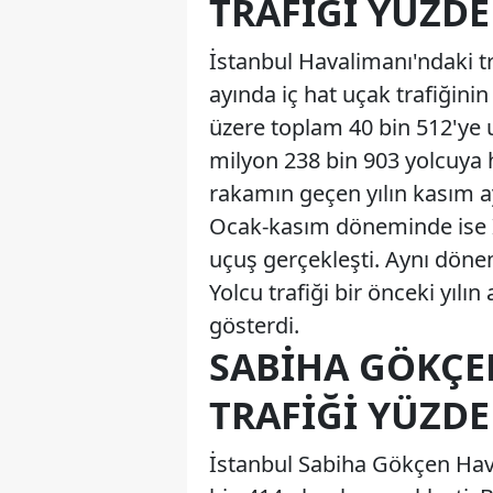
TRAFIĞI YÜZDE
İstanbul Havalimanı'ndaki tr
ayında iç hat uçak trafiğinin
üzere toplam 40 bin 512'ye u
milyon 238 bin 903 yolcuya h
rakamın geçen yılın kasım ay
Ocak-kasım döneminde ise İ
uçuş gerçekleşti. Aynı döne
Yolcu trafiği bir önceki yılı
gösterdi.
SABIHA GÖKÇE
TRAFIĞI YÜZDE
İstanbul Sabiha Gökçen Hav