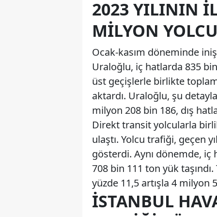
2023 YILININ 
MILYON YOLC
Ocak-kasım döneminde iniş-k
Uraloğlu, iç hatlarda 835 bin
üst geçişlerle birlikte topl
aktardı. Uraloğlu, şu detayla
milyon 208 bin 186, dış hatl
Direkt transit yolcularla bir
ulaştı. Yolcu trafiği, geçen 
gösterdi. Aynı dönemde, iç h
708 bin 111 ton yük taşındı.
yüzde 11,5 artışla 4 milyon 5
İSTANBUL HAV