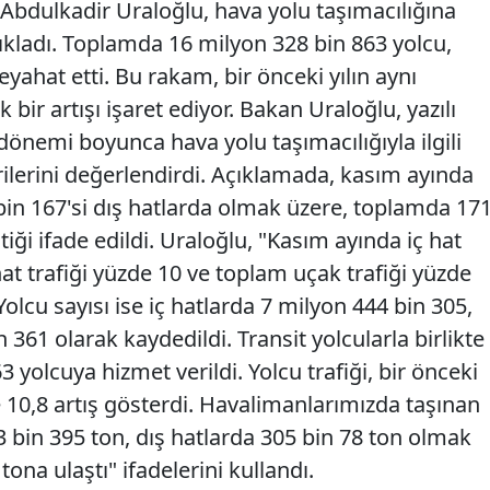
 Abdulkadir Uraloğlu, hava yolu taşımacılığına
açıkladı. Toplamda 16 milyon 328 bin 863 yolcu,
yahat etti. Bu rakam, bir önceki yılın aynı
bir artışı işaret ediyor. Bakan Uraloğlu, yazılı
önemi boyunca hava yolu taşımacılığıyla ilgili
erilerini değerlendirdi. Açıklamada, kasım ayında
9 bin 167'si dış hatlarda olmak üzere, toplamda 17
tiği ifade edildi. Uraloğlu, "Kasım ayında iç hat
hat trafiği yüzde 10 ve toplam uçak trafiği yüzde
Yolcu sayısı ise iç hatlarda 7 milyon 444 bin 305,
 361 olarak kaydedildi. Transit yolcularla birlikte
 yolcuya hizmet verildi. Yolcu trafiği, bir önceki
 10,8 artış gösterdi. Havalimanlarımızda taşınan
93 bin 395 ton, dış hatlarda 305 bin 78 ton olmak
ona ulaştı" ifadelerini kullandı.