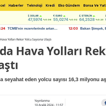
cel
Haberler
Teknoloji
Kredi
Eko Gündem
Borsa Ve Yat
DOLAR
EURO
STERLIN
47,5974
55,0274
64,2528
%0.06
%0.02
%0.23
TCMB'nin rezervlerinde artan
Bakan Şimşek, 
:24
12:03
momentum devam ediyor
için umut verici
bulundu
ava Yolları Rekor Yolcu Sayısına Ulaştı
da Hava Yolları Rek
aştı
 seyahat eden yolcu sayısı 16,3 milyonu aşt
Yayınlanma
10 Aralık 2024 - 11:57