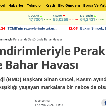
cel
Haberler
Teknoloji
Kredi
Eko Gündem
Borsa Ve Yat
DOLAR
EURO
STERLIN
47,7004
55,0259
64,2431
%0.15
%-0.03
%0.06
TCMB'nin rezervlerinde artan
Bakan Şimşek, 
:24
12:03
momentum devam ediyor
için umut verici
bulundu
irimleriyle Perakende Sektöründe Bahar Havası
İndirimleriyle Pera
 Bahar Havası
ği (BMD) Başkanı Sinan Öncel, Kasım ayınd
ışıklığı yaşayan markalara bir nebze de olsa 
Yayınlanma
17 Aralık 2024 - 11:57