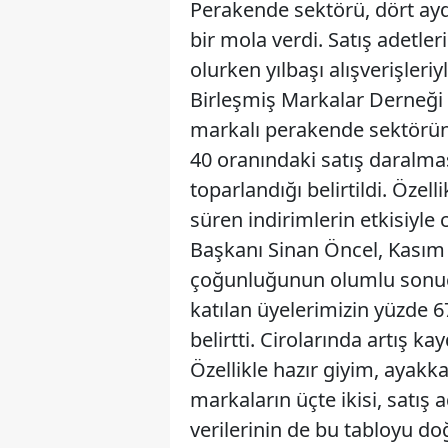
Perakende sektörü, dört ayd
bir mola verdi. Satış adetle
olurken yılbaşı alışverişler
Birleşmiş Markalar Derneği
markalı perakende sektörü
40 oranındaki satış daralma
toparlandığı belirtildi. Öze
süren indirimlerin etkisiyle 
Başkanı Sinan Öncel, Kasım 
çoğunluğunun olumlu sonuçla
katılan üyelerimizin yüzde 67
belirtti. Cirolarında artış k
Özellikle hazır giyim, ayakk
markaların üçte ikisi, satış 
verilerinin de bu tabloyu d