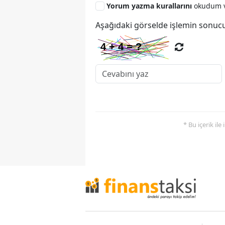
Yorum yazma kurallarını
okudum v
Aşağıdaki görselde işlemin sonucu
* Bu içerik ile