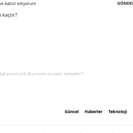
GÖNDE
e kabul ediyorum
 kaçtır?
 ilgili yorum yok, ilk yorumu siz yazın, tartışalım *
Güncel
Haberler
Teknoloji