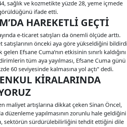
44, sağlık ve kozmetikte yüzde 28, yeme içmede
görüldüğünü ifade etti.
IM’DA HAREKETLI GEÇTI
ında e-ticaret satışları da önemli ölçüde arttı.
t satışlarının önceki aya göre yükseldiğini bildirdi
 gelen Efsane Cuma’nın etkisinin sınırlı kaldığını
ndirimlerin tüm aya yayılması, Efsane Cuma günü
üzde 60 seviyesinde kalmasına yol açtı" dedi.
MENKUL KIRALARINDA
IYORUZ
yen maliyet artışlarına dikkat çeken Sinan Öncel,
nda düzenleme yapılmasının zorunlu hale geldiğini
ın, sektörün sürdürülebilirliğini tehdit ettiğini dile