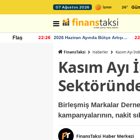
26
°
07 Ağustos 2026
Gün
r seviyesinin
2026 Haziran Ayında Bütçe Artışı
Flaş
22:26
22
Yaşandı
FinansTaksi
Haberler
Kasım Ayı İnd
Kasım Ayı 
Sektöründe
Birleşmiş Markalar Derne
kampanyalarının, nakit sık
FinansTaksi Haber Merkezi