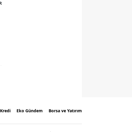
R
Kredi
Eko Gündem
Borsa ve Yatırım