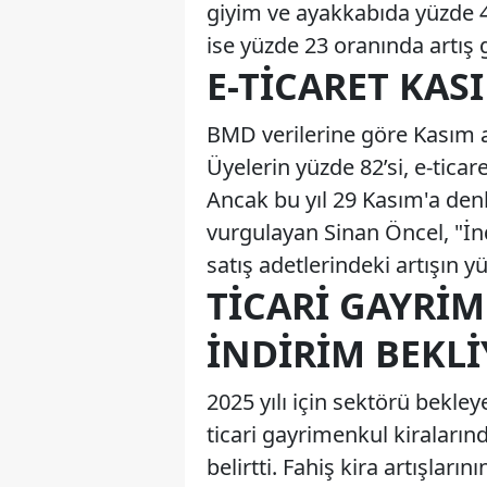
giyim ve ayakkabıda yüzde 
ise yüzde 23 oranında artış 
E-TICARET KAS
BMD verilerine göre Kasım ay
Üyelerin yüzde 82’si, e-ticare
Ancak bu yıl 29 Kasım'a denk
vurgulayan Sinan Öncel, "İ
satış adetlerindeki artışın y
TICARI GAYRI
İNDIRIM BEKL
2025 yılı için sektörü bekle
ticari gayrimenkul kiraları
belirtti. Fahiş kira artışların