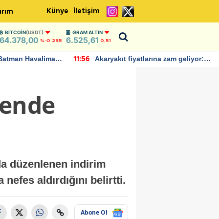
Künye
İletişim
ırım
BITCOIN
(USDT)
GRAM ALTIN
64.378,00
6.525,61
%-0.295
0,51
Batman Havalimanı
Akaryakıt fiyatlarına zam geliyor:
11:56
 açıklamalarda
Yeni tarih açıklandı
kende
a düzenlenen indirim
nefes aldırdığını belirtti.
Abone Ol