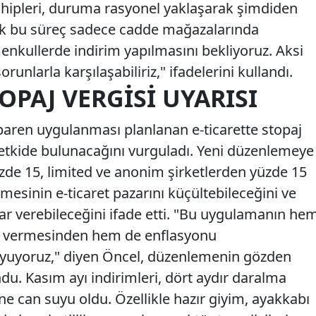
ahipleri, duruma rasyonel yaklaşarak şimdiden
cak bu süreç sadece cadde mağazalarında
enkullerde indirim yapılmasını bekliyoruz. Aksi
orunlarla karşılaşabiliriz," ifadelerini kullandı.
OPAJ VERGISI UYARISI
ibaren uygulanması planlanan e-ticarette stopaj
etkide bulunacağını vurguladı. Yeni düzenlemeye
üzde 15, limited ve anonim şirketlerden yüzde 15
lmesinin e-ticaret pazarını küçültebileceğini ve
r verebileceğini ifade etti. "Bu uygulamanın he
ar vermesinden hem de enflasyonu
yuyoruz," diyen Öncel, düzenlemenin gözden
du. Kasım ayı indirimleri, dört aydır daralma
 can suyu oldu. Özellikle hazır giyim, ayakkabı