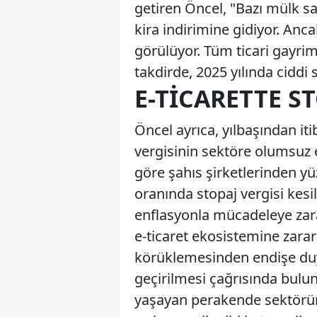
getiren Öncel, "Bazı mülk s
kira indirimine gidiyor. An
görülüyor. Tüm ticari gayrim
takdirde, 2025 yılında ciddi s
E-TICARETTE ST
Öncel ayrıca, yılbaşından it
vergisinin sektöre olumsuz 
göre şahıs şirketlerinden y
oranında stopaj vergisi kesi
enflasyonla mücadeleye zara
e-ticaret ekosistemine zar
körüklemesinden endişe du
geçirilmesi çağrısında bulun
yaşayan perakende sektörüne