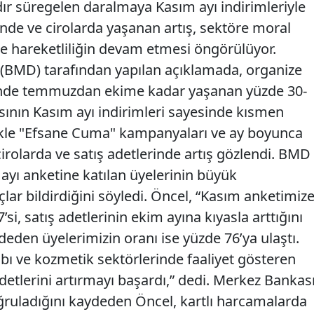
ır süregelen daralmaya Kasım ayı indirimleriyle
rinde ve cirolarda yaşanan artış, sektöre moral
iyle hareketliliğin devam etmesi öngörülüyor.
 (BMD) tarafından yapılan açıklamada, organize
nde temmuzdan ekime kadar yaşanan yüzde 30-
sının Kasım ayı indirimleri sayesinde kısmen
llikle "Efsane Cuma" kampanyaları ve ay boyunca
cirolarda ve satış adetlerinde artış gözlendi. BMD
ayı anketine katılan üyelerinin büyük
r bildirdiğini söyledi. Öncel, “Kasım anketimiz
’si, satış adetlerinin ekim ayına kıyasla arttığını
aydeden üyelerimizin oranı ise yüzde 76’ya ulaştı.
abı ve kozmetik sektörlerinde faaliyet gösteren
adetlerini artırmayı başardı,” dedi. Merkez Bankas
oğruladığını kaydeden Öncel, kartlı harcamalarda