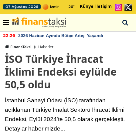
Künye
İletişim
07 Ağustos 2026
26
°
2026 Haziran Ayında Bütçe Artışı Yaşandı
22:26
FinansTaksi
Haberler
İSO Türkiye İhracat
İklimi Endeksi eylülde
50,5 oldu
İstanbul Sanayi Odası (İSO) tarafından
açıklanan Türkiye İmalat Sektörü İhracat İklimi
Endeksi, Eylül 2024'te 50,5 olarak gerçekleşti.
Detaylar haberimizde...