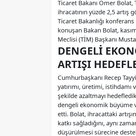
Ticaret Bakanı Ömer Bolat, T
ihracatının yüzde 2,5 artış g
Ticaret Bakanlığı konferans
konuşan Bakan Bolat, kasım a
Meclisi (TİM) Başkanı Mustaf
DENGELI EKON
ARTIŞI HEDEFL
Cumhurbaşkanı Recep Tayyip
yatırımı, üretimi, istihdamı v
şekilde azaltmayı hedefledik
dengeli ekonomik büyüme ve 
etti. Bolat, ihracattaki art
katkı sağladığını, aynı zama
düşürülmesi sürecine deste