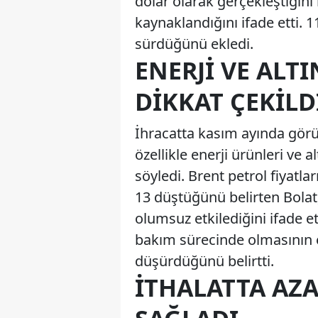
dolar olarak gerçekleştiğini
kaynaklandığını ifade etti. 1
sürdüğünü ekledi.
ENERJI VE ALT
DIKKAT ÇEKILD
İhracatta kasım ayında görüle
özellikle enerji ürünleri ve 
söyledi. Brent petrol fiyatla
13 düştüğünü belirten Bolat
olumsuz etkilediğini ifade et
bakım sürecinde olmasının e
düşürdüğünü belirtti.
İTHALATTA AZ