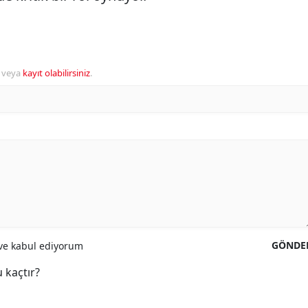
veya
kayıt olabilirsiniz
.
GÖNDE
e kabul ediyorum
 kaçtır?