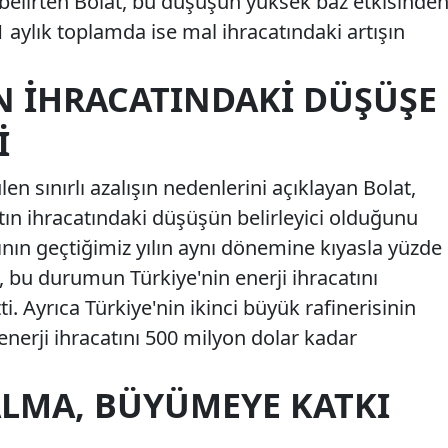
 belirten Bolat, bu düşüşün yüksek baz etkisinde
1 aylık toplamda ise mal ihracatındaki artışın
IN İHRACATINDAKI DÜŞÜŞE
I
n sınırlı azalışın nedenlerini açıklayan Bolat,
altın ihracatındaki düşüşün belirleyici olduğunu
rının geçtiğimiz yılın aynı dönemine kıyasla yüzde
, bu durumun Türkiye'nin enerji ihracatını
ti. Ayrıca Türkiye'nin ikinci büyük rafinerisinin
nerji ihracatını 500 milyon dolar kadar
ALMA, BÜYÜMEYE KATKI