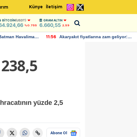
Künye
İletişim
ırım
BITCOIN
(USDT)
GRAM ALTIN
64.924,66
6.660,55
%0.755
2,59
Batman Havalimanı
Akaryakıt fiyatlarına zam geliyor:
11:56
 açıklamalarda
Yeni tarih açıklandı
 238,5
ihracatının yüzde 2,5
Abone Ol