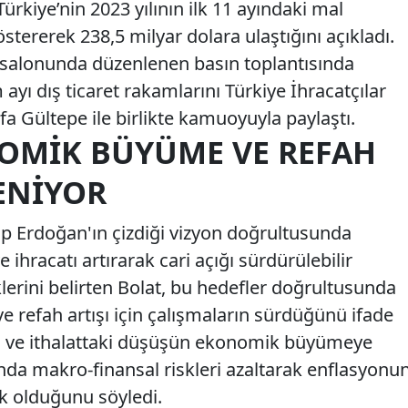
ürkiye’nin 2023 yılının ilk 11 ayındaki mal
östererek 238,5 milyar dolara ulaştığını açıkladı.
 salonunda düzenlenen basın toplantısında
yı dış ticaret rakamlarını Türkiye İhracatçılar
a Gültepe ile birlikte kamuoyuyla paylaştı.
OMIK BÜYÜME VE REFAH
ENIYOR
 Erdoğan'ın çizdiği vizyon doğrultusunda
e ihracatı artırarak cari açığı sürdürülebilir
lerini belirten Bolat, bu hedefler doğrultusunda
refah artışı için çalışmaların sürdüğünü ifade
ışın ve ithalattaki düşüşün ekonomik büyümeye
nda makro-finansal riskleri azaltarak enflasyonu
k olduğunu söyledi.