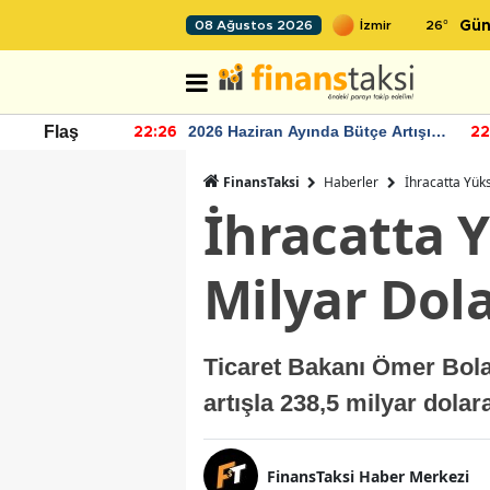
26
°
08 Ağustos 2026
Gün
r seviyesinin
2026 Haziran Ayında Bütçe Artışı
Flaş
22:26
22
Yaşandı
FinansTaksi
Haberler
İhracatta Yüks
İhracatta Y
Milyar Dola
Ticaret Bakanı Ömer Bolat,
artışla 238,5 milyar dolara
FinansTaksi Haber Merkezi