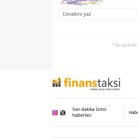
* Bu içerik ile
Son dakika İzmir
Habe
haberleri