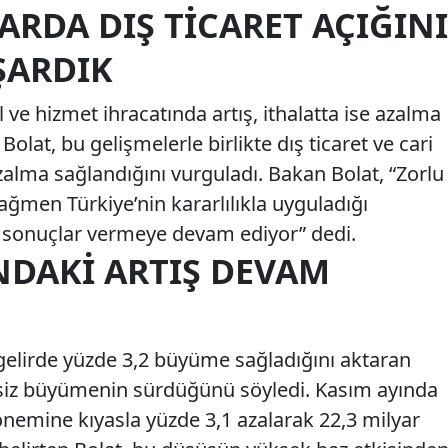
RDA DIŞ TICARET AÇIĞINI
ŞARDIK
l ve hizmet ihracatında artış, ithalatta ise azalma
olat, bu gelişmelerle birlikte dış ticaret ve cari
azalma sağlandığını vurguladı. Bakan Bolat, “Zorlu
ğmen Türkiye’nin kararlılıkla uyguladığı
sonuçlar vermeye devam ediyor” dedi.
NDAKI ARTIŞ DEVAM
 gelirde yüzde 3,2 büyüme sağladığını aktaran
ntisiz büyümenin sürdüğünü söyledi. Kasım ayında
dönemine kıyasla yüzde 3,1 azalarak 22,3 milyar