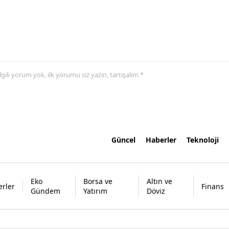
 ilgili yorum yok, ilk yorumu siz yazın, tartışalım *
Güncel
Haberler
Teknoloji
Eko
Borsa ve
Altın ve
rler
Finans
Gündem
Yatırım
Döviz