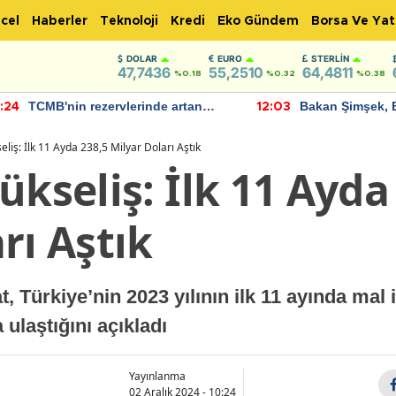
cel
Haberler
Teknoloji
Kredi
Eko Gündem
Borsa Ve Yat
DOLAR
EURO
STERLIN
47,7436
55,2510
64,4811
%0.18
%0.32
%0.38
TCMB'nin rezervlerinde artan
Bakan Şimşek, 
:24
12:03
momentum devam ediyor
için umut verici
bulundu
eliş: İlk 11 Ayda 238,5 Milyar Doları Aştık
ükseliş: İlk 11 Ayda
rı Aştık
 Türkiye’nin 2023 yılının ilk 11 ayında mal 
 ulaştığını açıkladı
Yayınlanma
02 Aralık 2024 - 10:24