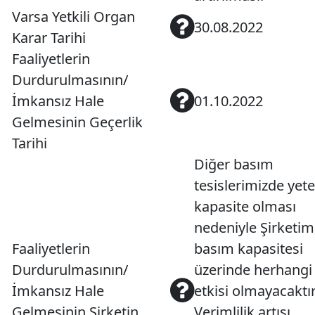
Varsa Yetkili Organ
30.08.2022
Karar Tarihi
Faaliyetlerin
Durdurulmasının/
İmkansız Hale
01.10.2022
Gelmesinin Geçerlik
Tarihi
Diğer basım
tesislerimizde yete
kapasite olması
nedeniyle Şirketim
Faaliyetlerin
basım kapasitesi
Durdurulmasının/
üzerinde herhangi 
İmkansız Hale
etkisi olmayacaktır
Gelmesinin Şirketin
Verimlilik artışı