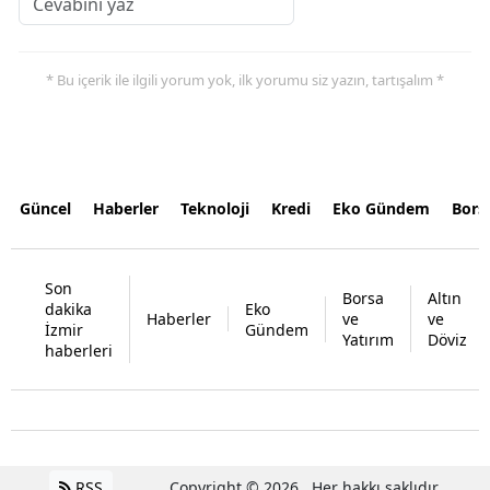
* Bu içerik ile ilgili yorum yok, ilk yorumu siz yazın, tartışalım *
Güncel
Haberler
Teknoloji
Kredi
Eko Gündem
Bors
Son
Borsa
Altın
dakika
Eko
Haberler
ve
ve
İzmir
Gündem
Yatırım
Döviz
haberleri
RSS
Copyright © 2026 . Her hakkı saklıdır.