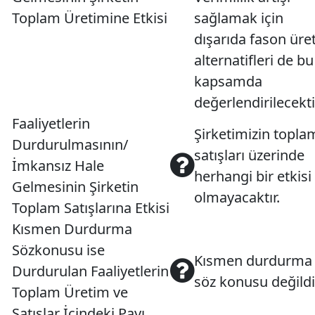
Toplam Üretimine Etkisi
sağlamak için
dışarıda fason üre
alternatifleri de bu
kapsamda
değerlendirilecekti
Faaliyetlerin
Şirketimizin topla
Durdurulmasının/
satışları üzerinde
İmkansız Hale
herhangi bir etkisi
Gelmesinin Şirketin
olmayacaktır.
Toplam Satışlarına Etkisi
Kısmen Durdurma
Sözkonusu ise
Kısmen durdurma
Durdurulan Faaliyetlerin
söz konusu değildi
Toplam Üretim ve
Satışlar İçindeki Payı