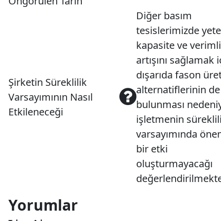
Öngörülen Tarih
Diğer basım
tesislerimizde yete
kapasite ve verimli
artışını sağlamak i
dışarıda fason üre
Şirketin Süreklilik
alternatiflerinin de
Varsayımının Nasıl
bulunması nedeniy
Etkileneceği
işletmenin süreklil
varsayımında öne
bir etki
oluşturmayacağı
değerlendirilmekte
Yorumlar