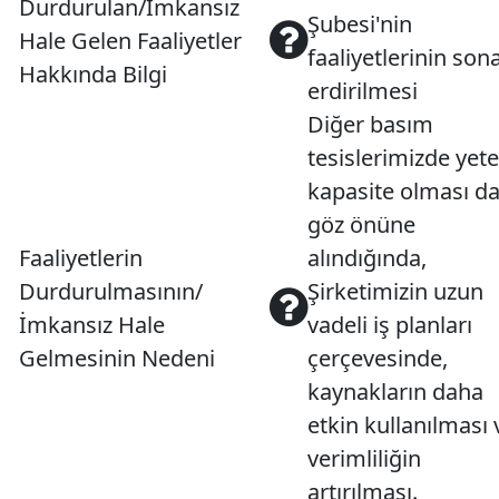
Durdurulan/İmkansız
Şubesi'nin
Hale Gelen Faaliyetler
faaliyetlerinin son
Hakkında Bilgi
erdirilmesi
Diğer basım
tesislerimizde yete
kapasite olması d
göz önüne
Faaliyetlerin
alındığında,
Durdurulmasının/
Şirketimizin uzun
İmkansız Hale
vadeli iş planları
Gelmesinin Nedeni
çerçevesinde,
kaynakların daha
etkin kullanılması 
verimliliğin
artırılması.