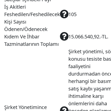
İş Akitleri
Feshedilen/Feshedilecek
105
Kişi Sayısı
Ödenen/Ödenecek
Kıdem Ve İhbar
15.066.540,92.-TL.
Tazminatlarının Toplamı
Şirket yönetimi, sö
konusu tesiste ba
faaliyetini
durdurmadan önc
herhangi bir bası
satış kaybı yaşan
ihtimaline karşı
önlemlerini daha
Şirket Yönetimince
önceden planlamışt