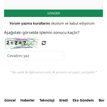
GÖNDER
Yorum yazma kurallarını
okudum ve kabul ediyorum
Aşağıdaki görselde işlemin sonucu kaçtır?
* Bu içerik ile ilgili yorum yok, ilk yorumu siz yazın, tartışalım *
Güncel
Haberler
Teknoloji
Kredi
Eko Gündem
Bors