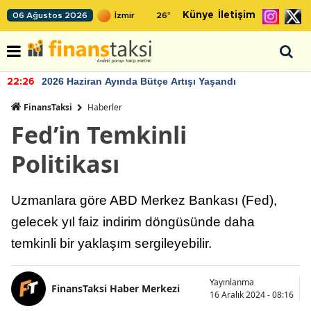
Künye
İletişim
06 Ağustos 2026
26
°
2026 Haziran Ayında Bütçe Artışı Yaşandı
22:26
FinansTaksi
Haberler
Fed’in Temkinli
Politikası
Uzmanlara göre ABD Merkez Bankası (Fed),
gelecek yıl faiz indirim döngüsünde daha
temkinli bir yaklaşım sergileyebilir.
Yayınlanma
FinansTaksi Haber Merkezi
16 Aralık 2024 - 08:16