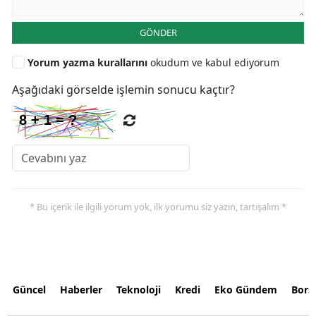
GÖNDER
Yorum yazma kurallarını
okudum ve kabul ediyorum
Aşağıdaki görselde işlemin sonucu kaçtır?
* Bu içerik ile ilgili yorum yok, ilk yorumu siz yazın, tartışalım *
Güncel
Haberler
Teknoloji
Kredi
Eko Gündem
Bors