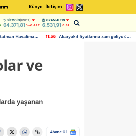
Künye
İletişim
ırım
BITCOIN
(USDT)
GRAM ALTIN
64.371,81
6.531,91
8
%-0.427
0,61
Batman Havalimanı
Akaryakıt fiyatlarına zam geliyor:
11:56
 açıklamalarda
Yeni tarih açıklandı
olar ve
alarda yaşanan
Abone Ol