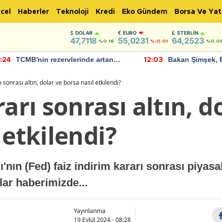
cel
Haberler
Teknoloji
Kredi
Eko Gündem
Borsa Ve Yat
DOLAR
EURO
STERLIN
47,7118
55,0231
64,2523
%0.16
%-0.01
%0.0
TCMB'nin rezervlerinde artan
Bakan Şimşek, 
:24
12:03
momentum devam ediyor
için umut verici
bulundu
 sonrası altın, dolar ve borsa nasıl etkilendi?
arı sonrası altın, d
 etkilendi?
nın (Fed) faiz indirim kararı sonrası piyas
lar haberimizde...
Yayınlanma
19 Eylül 2024 - 08:28