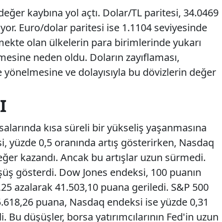
 değer kaybına yol açtı. Dolar/TL paritesi, 34.0469
yor. Euro/dolar paritesi ise 1.1104 seviyesinde
ekte olan ülkelerin para birimlerinde yukarı
esine neden oldu. Doların zayıflaması,
re yönelmesine ve dolayısıyla bu dövizlerin değer
I
rsalarında kısa süreli bir yükseliş yaşanmasına
, yüzde 0,5 oranında artış gösterirken, Nasdaq
ğer kazandı. Ancak bu artışlar uzun sürmedi.
şüş gösterdi. Dow Jones endeksi, 100 puanın
,25 azalarak 41.503,10 puana geriledi. S&P 500
5.618,26 puana, Nasdaq endeksi ise yüzde 0,31
. Bu düşüşler, borsa yatırımcılarının Fed'in uzun