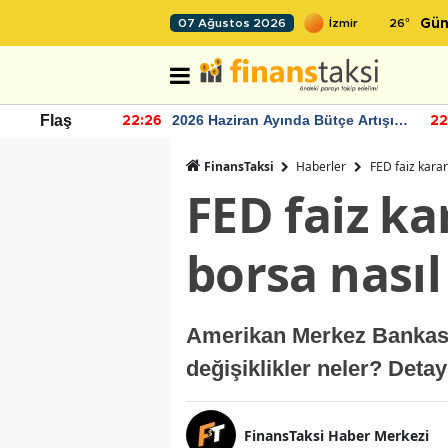
26
°
07 Ağustos 2026
Gün
r seviyesinin
2026 Haziran Ayında Bütçe Artışı
Flaş
22:26
22
Yaşandı
FinansTaksi
Haberler
FED faiz kararı
FED faiz kar
borsa nasıl
Amerikan Merkez Bankası'
değişiklikler neler? Detay
FinansTaksi Haber Merkezi