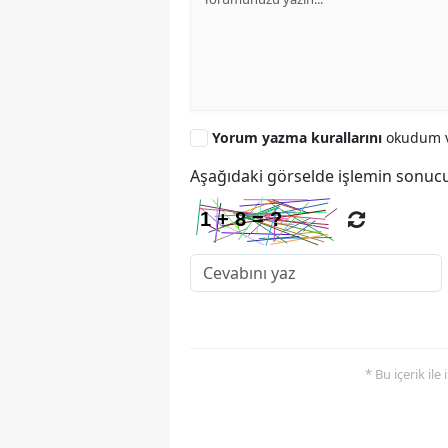
Yorum yazma kurallarını
okudum v
Aşağıdaki görselde işlemin sonucu
* Bu içerik ile