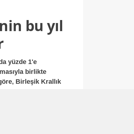
nin bu yıl
r
nda yüzde 1'e
masıyla birlikte
re, Birleşik Krallık
.
Abone Ol