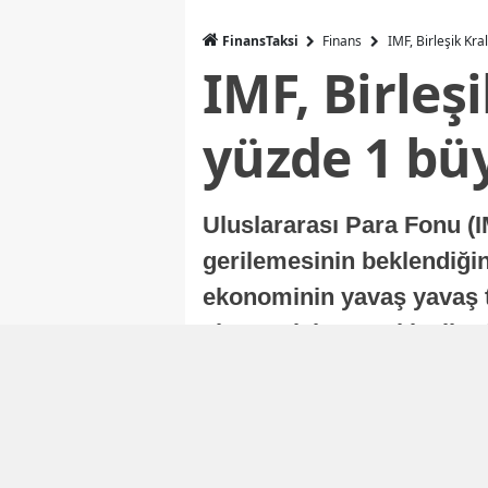
FinansTaksi
Finans
IMF, Birleşik Kr
IMF, Birleş
yüzde 1 bü
Uluslararası Para Fonu (I
gerilemesinin beklendiğini
ekonominin yavaş yavaş t
ekonomisi, sonraki yıllard
Nur Duman