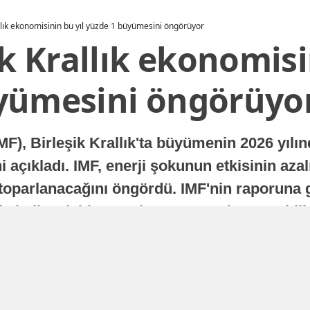
allık ekonomisinin bu yıl yüzde 1 büyümesini öngörüyor
ik Krallık ekonomisi
yümesini öngörüyo
MF), Birleşik Krallık'ta büyümenin 2026 yılı
 açıkladı. IMF, enerji şokunun etkisinin azal
oparlanacağını öngördü. IMF'nin raporuna gö
a istikrarlı bir toparlanma süreci yaşayabilir
Yayınlanma
16 Temmuz 2026 - 22:37