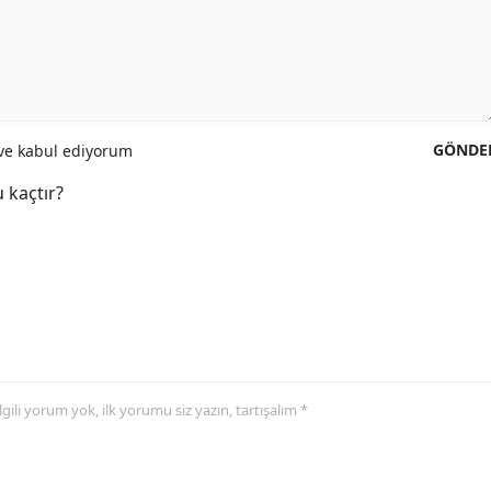
GÖNDE
e kabul ediyorum
 kaçtır?
 ilgili yorum yok, ilk yorumu siz yazın, tartışalım *