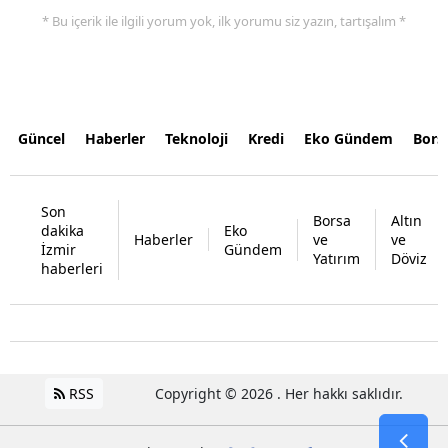
* Bu içerik ile ilgili yorum yok, ilk yorumu siz yazın, tartışalım *
Güncel
Haberler
Teknoloji
Kredi
Eko Gündem
Bors
Son
Borsa
Altın
dakika
Eko
Haberler
ve
ve
İzmir
Gündem
Yatırım
Döviz
haberleri
RSS
Copyright © 2026 . Her hakkı saklıdır.