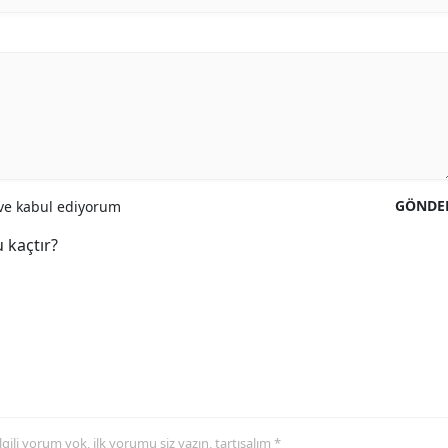
GÖNDE
e kabul ediyorum
 kaçtır?
 ilgili yorum yok, ilk yorumu siz yazın, tartışalım *