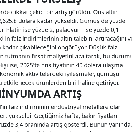
de dikkat çekici bir artış görüldü. Ons altın,
2,625.8 dolara kadar yükseldi. Gümüş de yüzde
ldı. Platin ise yüzde 2, paladyum ise yüzde 0,1
d'in faiz indirimlerinin altın talebini artıracağını v
ra kadar çıkabileceğini öngörüyor. Düşük faiz
tın tutmanın fırsat maliyetini azaltarak, bu durum
şi ise, 2025'te ons fiyatının 40 dolara ulaşma
r. Ekonomik aktivitelerdeki iyileşmeler, gümüşü
etkilenecek ürünlerden biri haline getiriyor.
MINYUMDA ARTIŞ
'in faiz indiriminin endüstriyel metallere olan
rt yükseldi. Geçtiğimiz hafta, bakır fiyatları
e yüzde 3,4 oranında artış gösterdi. Bunun yanında,