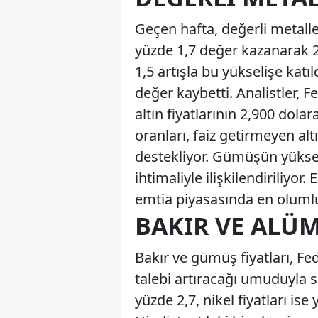
Geçen hafta, değerli metaller
yüzde 1,7 değer kazanarak 
1,5 artışla bu yükselişe katı
değer kaybetti. Analistler, Fe
altın fiyatlarının 2,900 dola
oranları, faiz getirmeyen al
destekliyor. Gümüşün yükseli
ihtimaliyle ilişkilendiriliyo
emtia piyasasında en olumlu 
BAKIR VE ALÜ
Bakır ve gümüş fiyatları, Fed
talebi artıracağı umuduyla se
yüzde 2,7, nikel fiyatları is