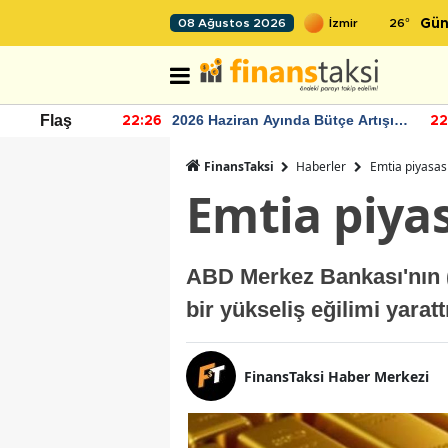
26
°
08 Ağustos 2026
Gün
r seviyesinin
2026 Haziran Ayında Bütçe Artışı
Flaş
22:26
22
Yaşandı
FinansTaksi
Haberler
Emtia piyasas
Emtia piya
ABD Merkez Bankası'nın (F
bir yükseliş eğilimi yaratt
FinansTaksi Haber Merkezi