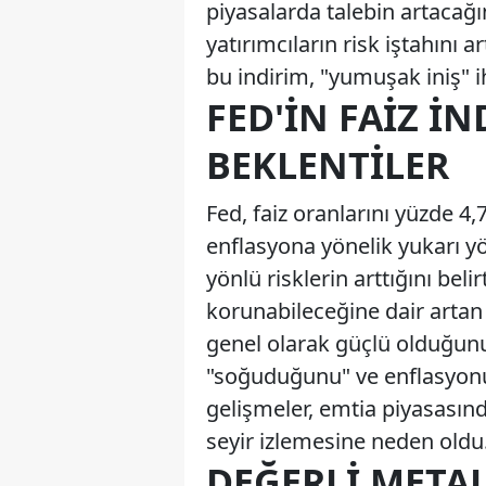
piyasalarda talebin artacağı
yatırımcıların risk iştahını a
bu indirim, "yumuşak iniş" i
FED'IN FAIZ İ
BEKLENTILER
Fed, faiz oranlarını yüzde 4
enflasyona yönelik yukarı yö
yönlü risklerin arttığını bel
korunabileceğine dair artan 
genel olarak güçlü olduğunu
"soğuduğunu" ve enflasyonu
gelişmeler, emtia piyasasında
seyir izlemesine neden oldu
DEĞERLI METAL