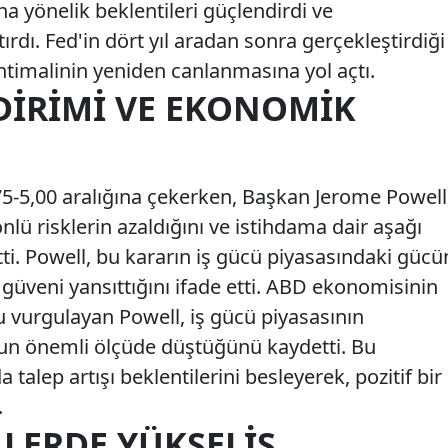
na yönelik beklentileri güçlendirdi ve
rtırdı. Fed'in dört yıl aradan sonra gerçekleştirdiği
htimalinin yeniden canlanmasına yol açtı.
NDIRIMI VE EKONOMIK
,75-5,00 aralığına çekerken, Başkan Jerome Powell
nlü risklerin azaldığını ve istihdama dair aşağı
irtti. Powell, bu kararın iş gücü piyasasındaki gücü
güveni yansıttığını ifade etti. ABD ekonomisinin
 vurgulayan Powell, iş gücü piyasasının
n önemli ölçüde düştüğünü kaydetti. Bu
 talep artışı beklentilerini besleyerek, pozitif bir
.
LERDE YÜKSELIŞ