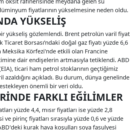
m oksit rafinerisinde meydana gelen su
üminyum fiyatlarının yükselmesine neden oldu.
NDA YÜKSELIŞ
r yükseliş gözlemlendi. Brent petrolün varil fiyat
 Ticaret Borsası’ndaki doğal gaz fiyatı yüzde 6,6
n Meksika Körfezi'nde etkili olan Francine
timine dair endişelerin artmasıyla tetiklendi. ABD
EIA), ticari ham petrol stoklarının geçtiğimiz
ril azaldığını açıkladı. Bu durum, dünya genelinde
destekleyen önemli bir veri oldu.
RINDE FARKLI EĞILIMLER
arı yüzde 4,4, mısır fiyatları ise yüzde 2,8
i ve pirinç fiyatları sırasıyla yüzde 0,6 ve yüzde
, ABD'deki kurak hava koşulları soya fasulyesi