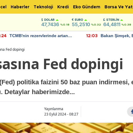
cel
Haberler
Teknoloji
Kredi
Eko Gündem
Borsa Ve Yat
DOLAR
EURO
STERLIN
47,7436
55,2510
64,4811
%0.18
%0.32
%0.38
TCMB'nin rezervlerinde artan
Bakan Şimşek, 
:24
12:03
momentum devam ediyor
için umut verici
bulundu
ına Fed dopingi
sasına Fed dopingi
ed) politika faizini 50 baz puan indirmesi,
ı. Detaylar haberimizde...
Yayınlanma
23 Eylül 2024 - 08:27