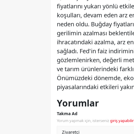
fiyatlarını yukarı yönlü etkil
koşulları, devam eden arz en
neden oldu. Buğday fiyatlar
gerilimin azalması beklentile
ihracatındaki azalma, arz en
sağladı. Fed'in faiz indirimi
gözlemlenirken, değerli met
ve tarım ürünlerindeki farklı 
Önümüzdeki dönemde, ekonom
piyasalarındaki etkileri ya
Yorumlar
Takma Ad
Yorum yapmak için, isterseniz
giriş yapabilir