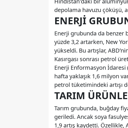
Hindistan'daki bir alüminyu
depolama havuzu çöküşü, al
ENERJI GRUBU
Enerji grubunda da benzer bi
yüzde 3,2 artarken, New York
yükseldi. Bu artışlar, ABD’ni
Kasırgası sonrası petrol üre
Enerji Enformasyon İdaresi (
hafta yaklaşık 1,6 milyon va
petrol tüketimindeki artışı 
TARIM ÜRÜNLE
Tarım grubunda, buğday fiyatl
geriledi. Ancak soya fasulyes
1,9 artış kaydetti. Özellikle