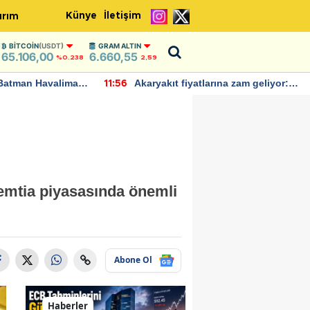
Künye
İletişim
ırım
BITCOIN
(USDT)
GRAM ALTIN
65.106,00
6.660,55
%0.238
2,59
Batman Havalimanı
Akaryakıt fiyatlarına zam geliyor:
11:56
 açıklamalarda
Yeni tarih açıklandı
 emtia piyasasında önemli
Abone Ol
Haberler