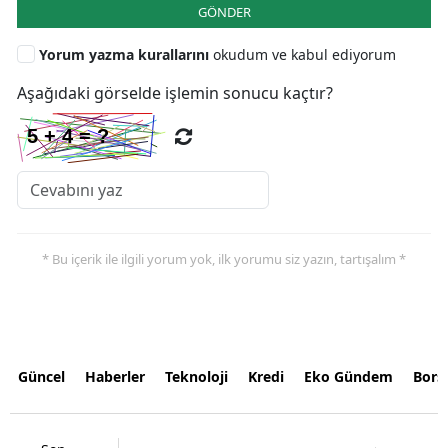
GÖNDER
Yorum yazma kurallarını
okudum ve kabul ediyorum
Aşağıdaki görselde işlemin sonucu kaçtır?
* Bu içerik ile ilgili yorum yok, ilk yorumu siz yazın, tartışalım *
Güncel
Haberler
Teknoloji
Kredi
Eko Gündem
Bors