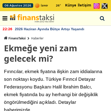
Künye
İletişim
06 Ağustos 2026
26
°
2026 Haziran Ayında Bütçe Artışı Yaşandı
22:26
FinansTaksi
Haberler
Ekmeğe yeni zam
gelecek mi?
Fırıncılar, ekmek fiyatına ilişkin zam iddialarına
son noktayı koydu. Türkiye Fırıncıl Detayar
Federasyonu Başkanı Halil İbrahim Balcı,
ekmek fiyatında bu ay herhangi bir değişiklik
öngörülmediğini açıkladı. Detaylar
haberimizde...