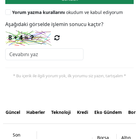
Yorum yazma kurallarını
okudum ve kabul ediyorum
Aşağıdaki görselde işlemin sonucu kaçtır?
* Bu içerik ile ilgili yorum yok, ilk yorumu siz yazın, tartışalım *
Güncel
Haberler
Teknoloji
Kredi
Eko Gündem
Bors
Son
Borsa
Altın