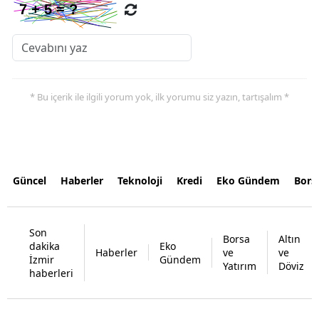
* Bu içerik ile ilgili yorum yok, ilk yorumu siz yazın, tartışalım *
Güncel
Haberler
Teknoloji
Kredi
Eko Gündem
Bors
Son
Borsa
Altın
dakika
Eko
Haberler
ve
ve
İzmir
Gündem
Yatırım
Döviz
haberleri