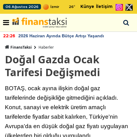
Künye
İletişim
06 Ağustos 2026
26
°
2026 Haziran Ayında Bütçe Artışı Yaşandı
22:26
FinansTaksi
Haberler
Doğal Gazda Ocak
Tarifesi Değişmedi
BOTAŞ, ocak ayına ilişkin doğal gaz
tarifelerinde değişikliğe gitmediğini açıkladı.
Konut, sanayi ve elektrik üretim amaçlı
tarifelerde fiyatlar sabit kalırken, Türkiye'nin
Avrupa'da en düşük doğal gaz fiyatı uygulayan
ülkelerden biri olduğu vurgulandı