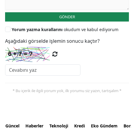
GÖNDER
Yorum yazma kurallarını
okudum ve kabul ediyorum
Aşağıdaki görselde işlemin sonucu kaçtır?
* Bu içerik ile ilgili yorum yok, ilk yorumu siz yazın, tartışalım *
Güncel
Haberler
Teknoloji
Kredi
Eko Gündem
Bors