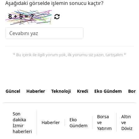
Aşağıdaki görselde işlemin sonucu kaçtır?
* Bu içerik ile ilgili yorum yok, ilk yorumu siz yazın, tartışalım *
Güncel
Haberler
Teknoloji
Kredi
Eko Gündem
Bors
Son
Borsa
Altın
dakika
Eko
Haberler
ve
ve
İzmir
Gündem
Yatırım
Döviz
haberleri