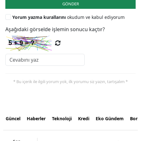
GÖNDER
Yorum yazma kurallarını
okudum ve kabul ediyorum
Aşağıdaki görselde işlemin sonucu kaçtır?
* Bu içerik ile ilgili yorum yok, ilk yorumu siz yazın, tartışalım *
Güncel
Haberler
Teknoloji
Kredi
Eko Gündem
Bors