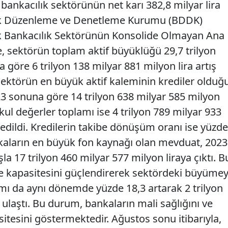
 bankacılık sektörünün net karı 382,8 milyar lira
ılık Düzenleme ve Denetleme Kurumu (BDDK)
k Bankacılık Sektörünün Konsolide Olmayan Ana
, sektörün toplam aktif büyüklüğü 29,7 trilyon
a göre 6 trilyon 138 milyar 881 milyon lira artış
sektörün en büyük aktif kaleminin krediler olduğ
23 sonuna göre 14 trilyon 638 milyar 585 milyon
kul değerler toplamı ise 4 trilyon 789 milyar 933
edildi. Kredilerin takibe dönüşüm oranı ise yüzde
nkaların en büyük fon kaynağı olan mevduat, 2023
la 17 trilyon 460 milyar 577 milyon liraya çıktı. B
me kapasitesini güçlendirerek sektördeki büyümey
mı da aynı dönemde yüzde 18,3 artarak 2 trilyon
 ulaştı. Bu durum, bankaların mali sağlığını ve
itesini göstermektedir. Ağustos sonu itibarıyla,