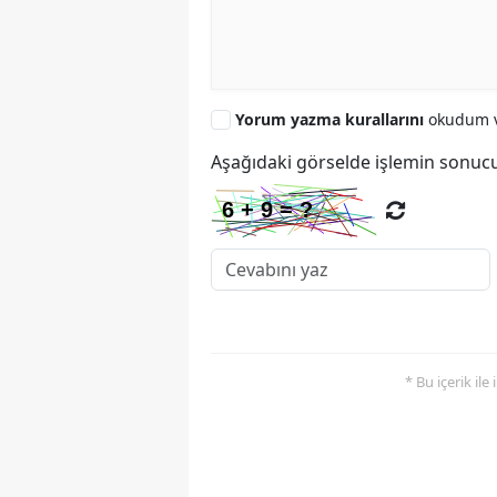
Yorum yazma kurallarını
okudum v
Aşağıdaki görselde işlemin sonucu
* Bu içerik ile