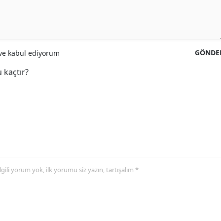
GÖNDE
e kabul ediyorum
 kaçtır?
 ilgili yorum yok, ilk yorumu siz yazın, tartışalım *