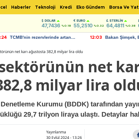
cel
Haberler
Teknoloji
Kredi
Eko Gündem
Borsa Ve Yat
DOLAR
EURO
STERLIN
47,7436
55,2510
64,4811
%0.18
%0.32
%0.38
TCMB'nin rezervlerinde artan
Bakan Şimşek, 
:24
12:03
momentum devam ediyor
için umut verici
bulundu
törünün net karı ağustosta 382,8 milyar lira oldu
 sektörünün net kar
82,8 milyar lira old
 Denetleme Kurumu (BDDK) tarafından yayı
klüğü 29,7 trilyon liraya ulaştı. Detaylar ha
Yayınlanma
30 Eylül 2024 - 13:26