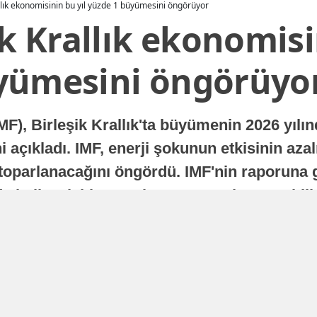
allık ekonomisinin bu yıl yüzde 1 büyümesini öngörüyor
ik Krallık ekonomisi
yümesini öngörüyo
MF), Birleşik Krallık'ta büyümenin 2026 yılı
 açıkladı. IMF, enerji şokunun etkisinin azal
oparlanacağını öngördü. IMF'nin raporuna gö
a istikrarlı bir toparlanma süreci yaşayabilir
Yayınlanma
16 Temmuz 2026 - 22:37