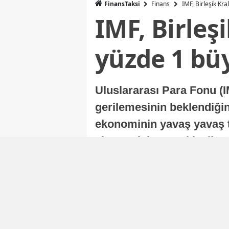
FinansTaksi
Finans
IMF, Birleşik Kr
IMF, Birleş
yüzde 1 bü
Uluslararası Para Fonu (I
gerilemesinin beklendiğini
ekonominin yavaş yavaş t
ekonomisi, sonraki yıllard
Nur Duman