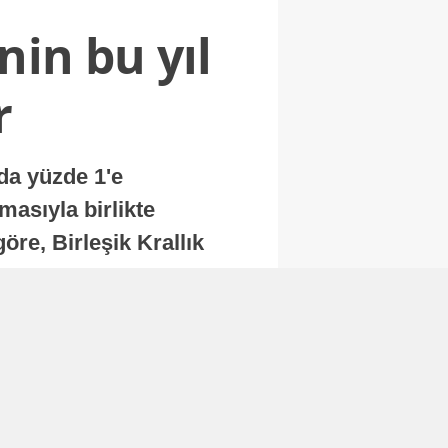
nin bu yıl
r
nda yüzde 1'e
masıyla birlikte
re, Birleşik Krallık
.
Abone Ol
Finans