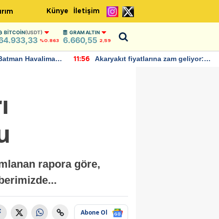
Künye
İletişim
ırım
BITCOIN
(USDT)
GRAM ALTIN
64.933,33
6.660,55
%0.863
2,59
Batman Havalimanı
Akaryakıt fiyatlarına zam geliyor:
11:56
 açıklamalarda
Yeni tarih açıklandı
ı
u
mlanan rapora göre,
berimizde...
Abone Ol