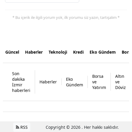
* Bu içerik ile ilgili yorum yok, ilk yorumu siz yazın, tartışalım *
Güncel
Haberler
Teknoloji
Kredi
Eko Gündem
Bors
Son
Borsa
Altın
dakika
Eko
Haberler
ve
ve
İzmir
Gündem
Yatırım
Döviz
haberleri
RSS
Copyright © 2026 . Her hakkı saklıdır.