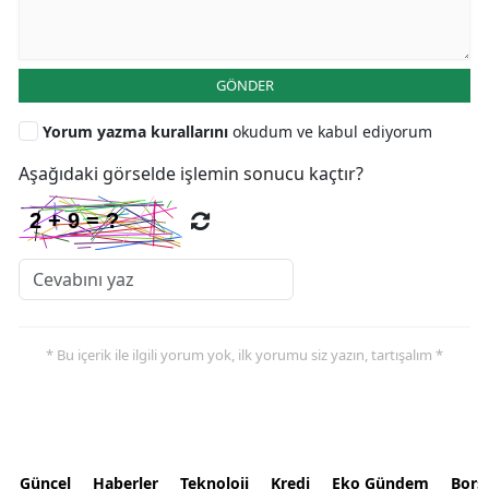
GÖNDER
Yorum yazma kurallarını
okudum ve kabul ediyorum
Aşağıdaki görselde işlemin sonucu kaçtır?
* Bu içerik ile ilgili yorum yok, ilk yorumu siz yazın, tartışalım *
Güncel
Haberler
Teknoloji
Kredi
Eko Gündem
Bors