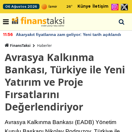
Künye
İletişim
06 Ağustos 2026
26
°
Akaryakıt fiyatlarına zam geliyor: Yeni tarih açıklandı
11:56
FinansTaksi
Haberler
Avrasya Kalkınma
Bankası, Türkiye ile Yeni
Yatırım ve Proje
Fırsatlarını
Değerlendiriyor
Avrasya Kalkınma Bankası (EADB) Yönetim
Kurulu Başkanı Nikolay Podguzov, Türkiye ile