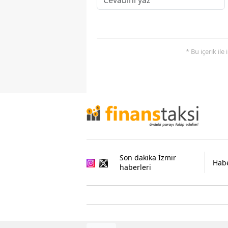
* Bu içerik ile
Son dakika İzmir
Habe
haberleri