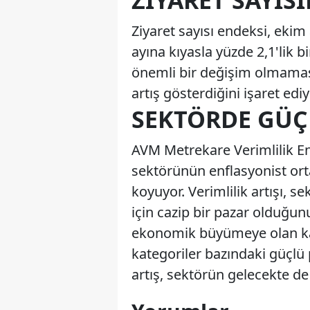
ZIYARET SAYIS
Ziyaret sayısı endeksi, ekim 
ayına kıyasla yüzde 2,1'lik b
önemli bir değişim olmamas
artış gösterdiğini işaret ediy
SEKTÖRDE GÜÇ
AVM Metrekare Verimlilik En
sektörünün enflasyonist or
koyuyor. Verimlilik artışı, 
için cazip bir pazar olduğun
ekonomik büyümeye olan ka
kategoriler bazındaki güçlü
artış, sektörün gelecekte d