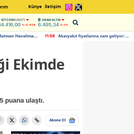
Künye
İletişim
ırım
BITCOIN
(USDT)
GRAM ALTIN
64.416,00
6.495,34
%-0.408
0,04
Batman Havalimanı
Akaryakıt fiyatlarına zam geliyor:
11:56
 açıklamalarda
Yeni tarih açıklandı
ği Ekimde
5 puana ulaştı.
Abone Ol