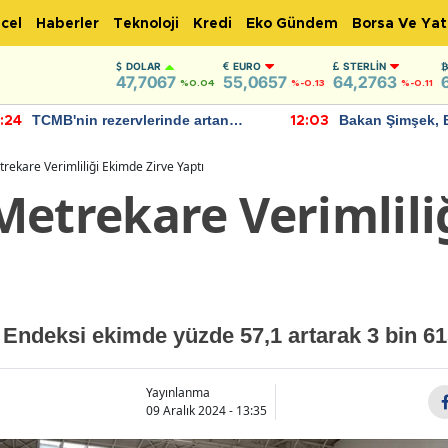
cel
Haberler
Teknoloji
Kredi
Eko Gündem
Borsa Ve Yat
DOLAR
EURO
STERLIN
47,7067
55,0657
64,2763
%0.04
%-0.13
%-0.11
TCMB'nin rezervlerinde artan
Bakan Şimşek, 
:24
12:03
momentum devam ediyor
için umut verici
bulundu
rekare Verimliliği Ekimde Zirve Yaptı
Metrekare Verimlili
Endeksi ekimde yüzde 57,1 artarak 3 bin 61
Yayınlanma
09 Aralık 2024 - 13:35