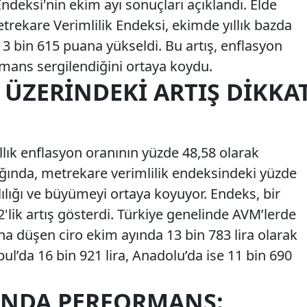
deksi'nin ekim ayı sonuçları açıklandı. Elde
trekare Verimlilik Endeksi, ekimde yıllık bazda
3 bin 615 puana yükseldi. Bu artış, enflasyon
rmans sergilendiğini ortaya koydu.
ÜZERINDEKI ARTIŞ DIKKA
yıllık enflasyon oranının yüzde 48,58 olarak
ığında, metrekare verimlilik endeksindeki yüzde
nlılığı ve büyümeyi ortaya koyuyor. Endeks, bir
'lik artış gösterdi. Türkiye genelinde AVM’lerde
na düşen ciro ekim ayında 13 bin 783 lira olarak
ul’da 16 bin 921 lira, Anadolu’da ise 11 bin 690
INDA PERFORMANS: