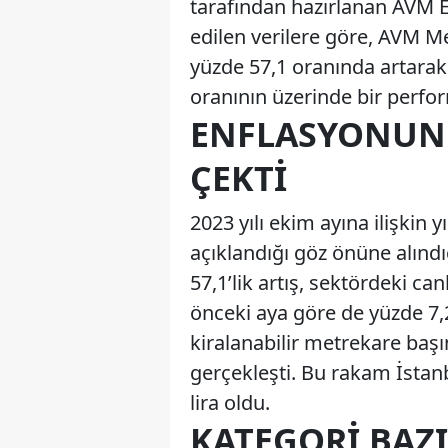
tarafından hazırlanan AVM En
edilen verilere göre, AVM Me
yüzde 57,1 oranında artarak 
oranının üzerinde bir perfo
ENFLASYONUN 
ÇEKTI
2023 yılı ekim ayına ilişkin 
açıklandığı göz önüne alınd
57,1’lik artış, sektördeki ca
önceki aya göre de yüzde 7,2
kiralanabilir metrekare başı
gerçekleşti. Bu rakam İstanb
lira oldu.
KATEGORI BAZ