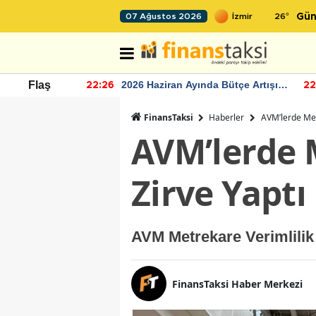
26
°
07 Ağustos 2026
Gün
r seviyesinin
2026 Haziran Ayında Bütçe Artışı
Flaş
22:26
22
Yaşandı
FinansTaksi
Haberler
AVM’lerde Met
AVM’lerde 
Zirve Yaptı
AVM Metrekare Verimlilik 
FinansTaksi Haber Merkezi