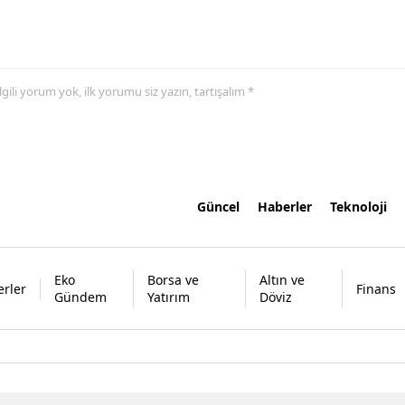
 ilgili yorum yok, ilk yorumu siz yazın, tartışalım *
Güncel
Haberler
Teknoloji
Eko
Borsa ve
Altın ve
rler
Finans
Gündem
Yatırım
Döviz