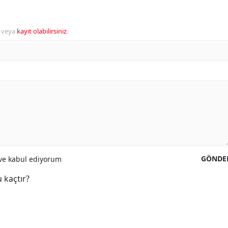
veya
kayıt olabilirsiniz
.
GÖNDE
e kabul ediyorum
 kaçtır?