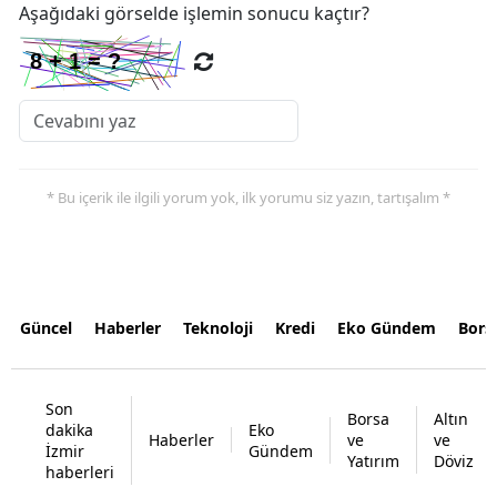
Aşağıdaki görselde işlemin sonucu kaçtır?
* Bu içerik ile ilgili yorum yok, ilk yorumu siz yazın, tartışalım *
Güncel
Haberler
Teknoloji
Kredi
Eko Gündem
Bors
Son
Borsa
Altın
dakika
Eko
Haberler
ve
ve
İzmir
Gündem
Yatırım
Döviz
haberleri