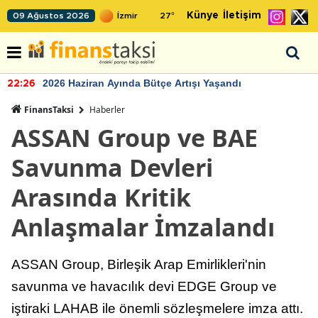
Künye
İletişim
09 Ağustos 2026
27
°
2026 Haziran Ayında Bütçe Artışı Yaşandı
22:26
FinansTaksi
Haberler
ASSAN Group ve BAE
Savunma Devleri
Arasında Kritik
Anlaşmalar İmzalandı
ASSAN Group, Birleşik Arap Emirlikleri'nin
savunma ve havacılık devi EDGE Group ve
iştiraki LAHAB ile önemli sözleşmelere imza attı.