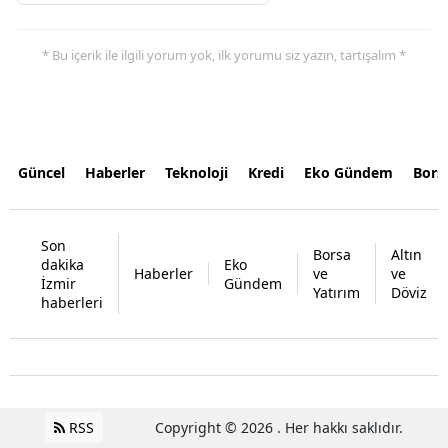
* Bu içerik ile ilgili yorum yok, ilk yorumu siz yazın, tartışalım *
Güncel
Haberler
Teknoloji
Kredi
Eko Gündem
Bors
Son
Borsa
Altın
dakika
Eko
Haberler
ve
ve
İzmir
Gündem
Yatırım
Döviz
haberleri
RSS
Copyright © 2026 . Her hakkı saklıdır.