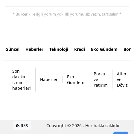
* Bu içerik ile ilgili yorum yok, ilk yorumu siz yazın, tartışalım *
Güncel
Haberler
Teknoloji
Kredi
Eko Gündem
Bors
Son
Borsa
Altın
dakika
Eko
Haberler
ve
ve
İzmir
Gündem
Yatırım
Döviz
haberleri
RSS
Copyright © 2026 . Her hakkı saklıdır.