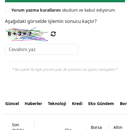
Yorum yazma kurallarını
okudum ve kabul ediyorum
Aşağıdaki görselde işlemin sonucu kaçtır?
* Bu içerik ile ilgili yorum yok, ilk yorumu siz yazın, tartışalım *
Güncel
Haberler
Teknoloji
Kredi
Eko Gündem
Bors
Son
Borsa
Altın